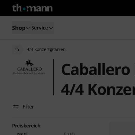
Shop
Service
4/4 Konzertgitarren
Caballero
4/4 Konze
Filter
Preisbereich
Von (€)
Bis (€)