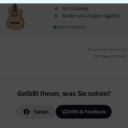
Größe: 4/4
mit Cutaway
Boden und Zargen: Agathis
Sofort lieferbar
Kostenloser Versand ab 2
Alle Preise inkl. MwSt.
Gefällt Ihnen, was Sie sehen?
Teilen
Hilfe & Feedback