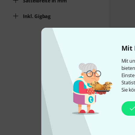
Sattelbreite in mm
Inkl. Gigbag
Mit 
Mit un
biete
Einste
Statis
Sie kö