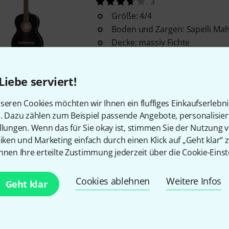
3
Größe: 4/4
Boden und Zargen: Sapelli Ma
Decke: massiv Fichte
In 1–2 Wochen lieferbar
Liebe serviert!
Caballero by Manuel Rodrigue
seren Cookies möchten wir Ihnen ein fluffiges Einkaufserlebn
Größe: 4/4
n. Dazu zählen zum Beispiel passende Angebote, personalisie
mit Cutaway
llungen. Wenn das für Sie okay ist, stimmen Sie der Nutzung 
Boden und Zargen: Sapelli
tiken und Marketing einfach durch einen Klick auf „Geht klar“ z
nnen Ihre erteilte Zustimmung jederzeit über die Cookie-Einst
Produkt ist ausverkauft
Cookies ablehnen
Weitere Infos
Geht klar
Caballero by Manuel Rodrigue
B-Stock