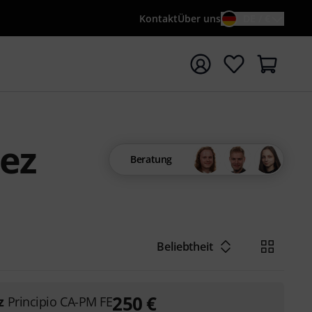
Kontakt
Über uns
DE / €
e mit Suchwort {searchTerm} starten
ez
Beratung
Beliebtheit
250
€
z
Principio CA-PM FE