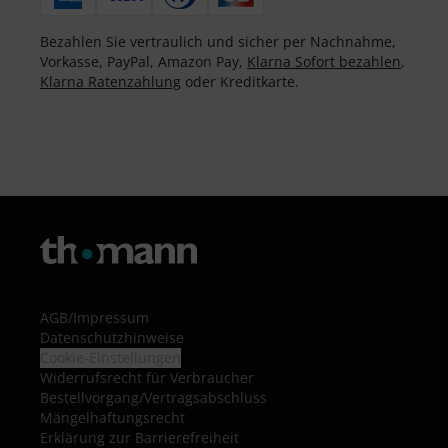
Bezahlen Sie vertraulich und sicher per Nachnahme,
Vorkasse, PayPal, Amazon Pay,
Klarna Sofort bezahlen
,
Klarna Ratenzahlung
oder Kreditkarte.
AGB
/
Impressum
Datenschutzhinweise
Cookie-Einstellungen
Widerrufsrecht für Verbraucher
Bestellvorgang/Vertragsabschluss
Mängelhaftungsrecht
Erklärung zur Barrierefreiheit