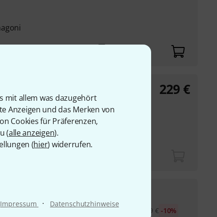
hagoni
229
€
z
CA-PM SE B-Stock
is mit allem was dazugehört
rte Anzeigen und das Merken von
von Cookies für Präferenzen,
u (
alle anzeigen
).
ellungen (
hier
) widerrufen.
205
€
z
Principio CA-PM FE
·
Impressum
Datenschutzhinweise
30-Tage-Bestpreis
:
229
€
-10%