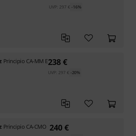
UVP:
297
€
-16%
238
€
z
Principio CA-MM E
UVP:
297
€
-20%
240
€
z
Principio CA-CMO