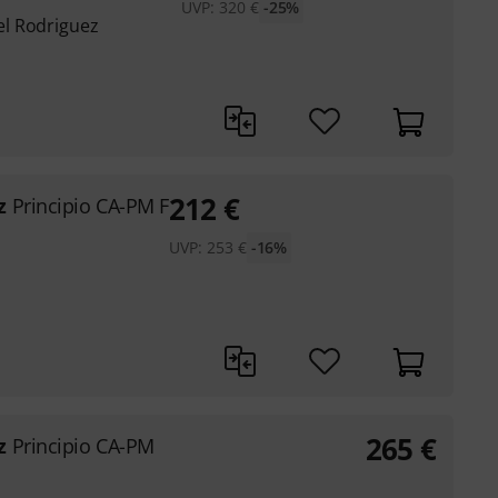
UVP:
320
€
-25%
l Rodriguez
212
€
z
Principio CA-PM F
UVP:
253
€
-16%
265
€
z
Principio CA-PM