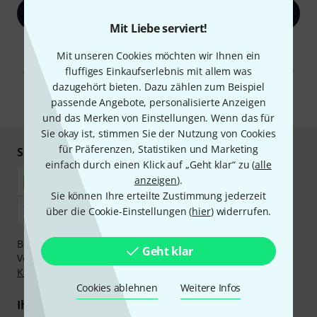
Jetzt anmelden
Mit Liebe serviert!
Mit Klick auf „Jetzt anmelden“ stimmen Sie dem Erhalt von E-Mail-
Mit unseren Cookies möchten wir Ihnen ein
Werbung und einer Messung des E-Mail-Nutzungsverhaltens zu. Die
Abmeldung ist jederzeit möglich. Weitere Informationen finden Sie in
fluffiges Einkaufserlebnis mit allem was
unseren
Datenschutzhinweisen
.
dazugehört bieten. Dazu zählen zum Beispiel
passende Angebote, personalisierte Anzeigen
* Pflichtfeld
und das Merken von Einstellungen. Wenn das für
Sie okay ist, stimmen Sie der Nutzung von Cookies
für Präferenzen, Statistiken und Marketing
Sicher einkaufen & bezahlen
einfach durch einen Klick auf „Geht klar“ zu (
alle
anzeigen
).
Sie können Ihre erteilte Zustimmung jederzeit
über die Cookie-Einstellungen (
hier
) widerrufen.
Bezahlen Sie vertraulich und sicher per Nachnahme,
Geht klar
Vorkasse, PayPal, Amazon Pay,
Klarna Sofort bezahlen
,
Klarna Ratenzahlung
oder Kreditkarte.
Cookies ablehnen
Weitere Infos
Ihre Vorteile