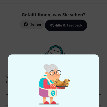
Gefällt Ihnen, was Sie sehen?
Teilen
Hilfe & Feedback
Thomann Newsletter
Abonniere den Thomann Newsletter und gewinne mit
etwas Glück einen von
50 Gutscheinen
über jeweils
50€
!
Inspirierende Beiträge
Deals
Thomann Insights
E-Mail-Adresse
*