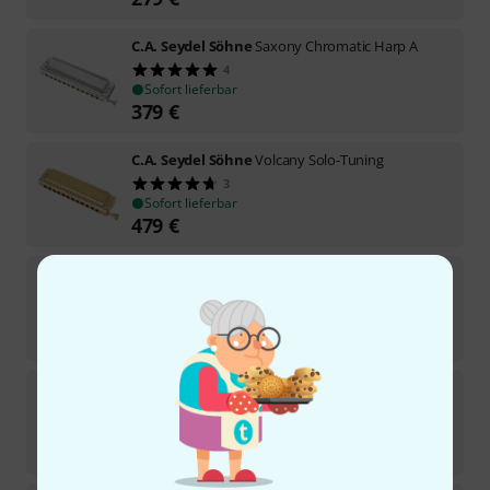
C.A. Seydel Söhne
Saxony Chromatic Harp A
4
Sofort lieferbar
379
€
C.A. Seydel Söhne
Volcany Solo-Tuning
3
Sofort lieferbar
479
€
C.A. Seydel Söhne
Saxony Chromatic Harp Low C
Sofort lieferbar
379
€
C.A. Seydel Söhne
Nonslider Chromatic Solo Bb
1
Sofort lieferbar
239
€