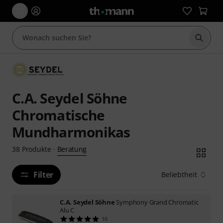
Suche 
C.A. Seydel Söhne
Chromatische
Mundharmonikas
Beratung
38
Produkte
·
Filter
Beliebtheit
C.A. Seydel Söhne
Symphony Grand Chromatic
Alu C
10