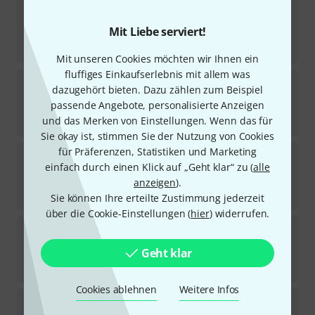
C.A. Seydel Söhne
Chromatic de Luxe Steel Low F
Mit Liebe serviert!
Sofort lieferbar
279
€
Mit unseren Cookies möchten wir Ihnen ein
fluffiges Einkaufserlebnis mit allem was
C.A. Seydel Söhne
Saxony Chromatic Harp Bb
dazugehört bieten. Dazu zählen zum Beispiel
3
passende Angebote, personalisierte Anzeigen
Sofort lieferbar
379
€
und das Merken von Einstellungen. Wenn das für
Sie okay ist, stimmen Sie der Nutzung von Cookies
für Präferenzen, Statistiken und Marketing
C.A. Seydel Söhne
Saxony Orchestra Chromatic C
einfach durch einen Klick auf „Geht klar“ zu (
alle
30
Sofort lieferbar
anzeigen
).
379
€
Sie können Ihre erteilte Zustimmung jederzeit
über die Cookie-Einstellungen (
hier
) widerrufen.
C.A. Seydel Söhne
Chromatic de Luxe Steel D
1
Geht klar
Sofort lieferbar
279
€
Cookies ablehnen
Weitere Infos
C.A. Seydel Söhne
Sampler G/D
2