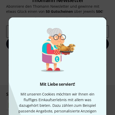
Thomann Newsletter
Abonniere den Thomann Newsletter und gewinne mit
etwas Glück einen von
50 Gutscheinen
über jeweils
50€
!
Inspirierende Beiträge
Deals
Thomann Insights
E-Mail-Adresse
*
Jetzt anmelden
Mit Klick auf „Jetzt anmelden“ stimmen Sie dem Erhalt von E-Mail-
Werbung und einer Messung des E-Mail-Nutzungsverhaltens zu. Die
Abmeldung ist jederzeit möglich. Weitere Informationen finden Sie in
unseren
Datenschutzhinweisen
.
* Pflichtfeld
Mit Liebe serviert!
Sicher einkaufen & bezahlen
Mit unseren Cookies möchten wir Ihnen ein
fluffiges Einkaufserlebnis mit allem was
dazugehört bieten. Dazu zählen zum Beispiel
passende Angebote, personalisierte Anzeigen