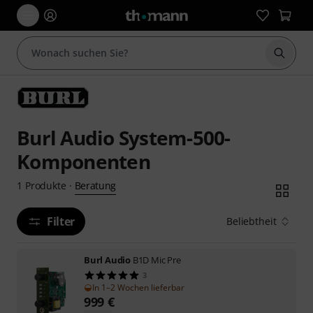
Suche 
Burl Audio System-500-
Komponenten
Beratung
1
Produkte
·
Filter
Beliebtheit
Burl Audio
B1D Mic Pre
3
In 1–2 Wochen lieferbar
999
€