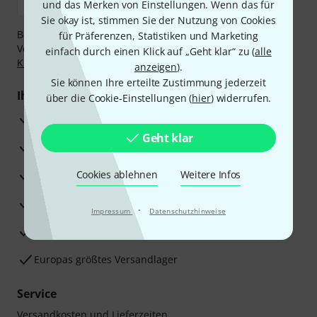
und das Merken von Einstellungen. Wenn das für
Sie okay ist, stimmen Sie der Nutzung von Cookies
Bezahlen Sie vertraulich und sicher per Nachnahme,
für Präferenzen, Statistiken und Marketing
Vorkasse, PayPal, Amazon Pay,
Klarna Sofort bezahlen
,
einfach durch einen Klick auf „Geht klar“ zu (
alle
Klarna Ratenzahlung
oder Kreditkarte.
anzeigen
).
Sie können Ihre erteilte Zustimmung jederzeit
Ihre Vorteile
über die Cookie-Einstellungen (
hier
) widerrufen.
3 Jahre Thomann Garantie
Geht klar
30 Tage Money-Back-Garantie
Reparaturservice
Cookies ablehnen
Weitere Infos
Beratung durch Fachexperten
·
Impressum
Datenschutzhinweise
Zufriedenheitsgarantie
Europas größtes Versandlager
Service
Versandkosten und Lieferzeiten