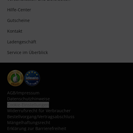
Hilfe-Center
Gutscheine
Kontakt
Ladengeschäft
Service im Überblick
AGB
/
Impressum
Datenschutzhinweise
Cookie-Einstellungen
Widerrufsrecht für Verbraucher
Bestellvorgang/Vertragsabschluss
Mängelhaftungsrecht
Erklärung zur Barrierefreiheit