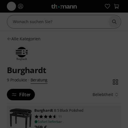
Suche 
Alle Kategorien
Burghardt
Beratung
9
Produkte
·
Filter
Beliebtheit
Burghardt
B 5 Black Polished
11
Sofort lieferbar
269
€