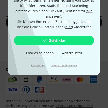
Sie okay ist, stimmen Sie der Nutzung von Cookies
für Präferenzen, Statistiken und Marketing
E-Mail-Adresse
*
einfach durch einen Klick auf „Geht klar“ zu (
alle
anzeigen
).
Sie können Ihre erteilte Zustimmung jederzeit
Jetzt anmelden
über die Cookie-Einstellungen (
hier
) widerrufen.
Mit Klick auf „Jetzt anmelden“ stimmen Sie dem Erhalt von E-Mail-
Werbung und einer Messung des E-Mail-Nutzungsverhaltens zu. Die
Geht klar
Abmeldung ist jederzeit möglich. Weitere Informationen finden Sie in
unseren
Datenschutzhinweisen
.
Cookies ablehnen
Weitere Infos
* Pflichtfeld
·
Impressum
Datenschutzhinweise
Sicher einkaufen & bezahlen
Bezahlen Sie vertraulich und sicher per Nachnahme,
Vorkasse, PayPal, Amazon Pay,
Klarna Sofort bezahlen
,