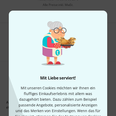
Alle Preise inkl. MwSt.
Gefällt Ihnen, was Sie sehen?
Teilen
Hilfe & Feedback
Mit Liebe serviert!
Mit unseren Cookies möchten wir Ihnen ein
fluffiges Einkaufserlebnis mit allem was
Thomann Newsletter
dazugehört bieten. Dazu zählen zum Beispiel
Abonniere den Thomann Newsletter und gewinne mit
passende Angebote, personalisierte Anzeigen
etwas Glück einen von
50 Gutscheinen
über jeweils
50€
!
und das Merken von Einstellungen. Wenn das für
Inspirierende Beiträge
Deals
Thomann Insights