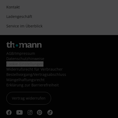
Kontakt
Ladengeschäft
Service im Überblick
AGB
/
Impressum
Datenschutzhinweise
Cookie-Einstellungen
Widerrufsrecht für Verbraucher
Bestellvorgang/Vertragsabschluss
Mängelhaftungsrecht
Erklärung zur Barrierefreiheit
Vertrag widerrufen