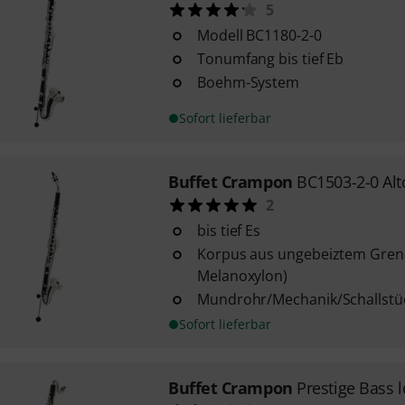
5
Modell BC1180-2-0
Tonumfang bis tief Eb
Boehm-System
Sofort lieferbar
Buffet Crampon
BC1503-2-0 Alt
2
bis tief Es
Korpus aus ungebeiztem Grenad
Melanoxylon)
Mundrohr/Mechanik/Schallstüc
Sofort lieferbar
Buffet Crampon
Prestige Bass 