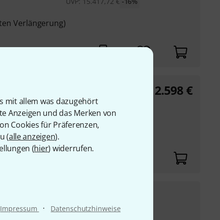
UVP:
15.417,72
€
-16%
erten Verlängerung)
12.598
€
low C GL
is mit allem was dazugehört
rte Anzeigen und das Merken von
von Cookies für Präferenzen,
u (
alle anzeigen
).
ellungen (
hier
) widerrufen.
1.898
€
 17/6
·
Impressum
Datenschutzhinweise
UVP:
2.232,75
€
-15%