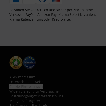
Bezahlen Sie vertraulich und sicher per Nachnahme,
Vorkasse, PayPal, Amazon Pay,
Klarna Sofort bezahlen
,
Klarna Ratenzahlung
oder Kreditkarte.
AGB
/
Impressum
Datenschutzhinweise
Cookie-Einstellungen
Widerrufsrecht für Verbraucher
Bestellvorgang/Vertragsabschluss
Mängelhaftungsrecht
Erklärung zur Barrierefreiheit