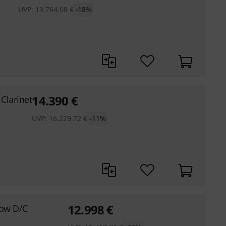
UVP:
13.764,08
€
-18%
14.390
€
Clarinet
UVP:
16.229,72
€
-11%
12.998
€
low D/C