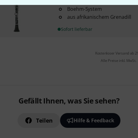
442 Hz
Boehm-System
aus afrikanischem Grenadill
Sofort lieferbar
Kostenloser Versand ab 2
Alle Preise inkl. MwSt.
Gefällt Ihnen, was Sie sehen?
Teilen
Hilfe & Feedback