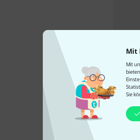
Mit 
Mit un
biete
Einste
Statis
Sie kö