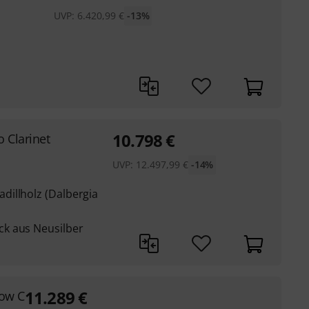
UVP:
6.420,99
€
-13%
10.798
€
o Clarinet
UVP:
12.497,99
€
-14%
illholz (Dalbergia
k aus Neusilber
11.289
€
low C