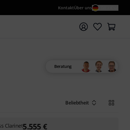
Kontakt
Über uns
DE / €
e mit Suchwort {searchTerm} starten
Beratung
Beliebtheit
5.555
€
s Clarinet