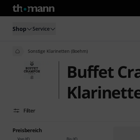
Shop
Service
Sonstige Klarinetten (Boehm)
Buffet C
Klarinett
Filter
Preisbereich
Von (€)
Bis (€)