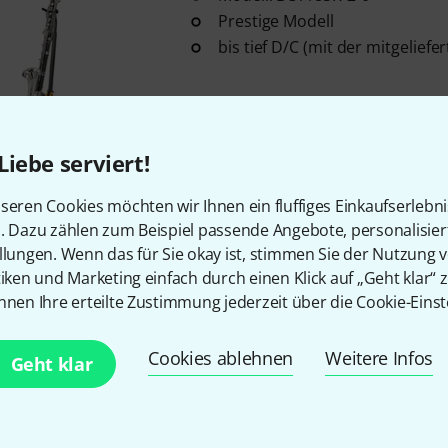
Prestige Modell
bis tief D/C (mit der mitgelief
Sofort lieferbar
Liebe serviert!
Buffet Crampon
Prestige Bass 
seren Cookies möchten wir Ihnen ein fluffiges Einkaufserlebn
2
n. Dazu zählen zum Beispiel passende Angebote, personalisie
Prestige Modell BC1193G-2-0
llungen. Wenn das für Sie okay ist, stimmen Sie der Nutzung 
bis tief C
tiken und Marketing einfach durch einen Klick auf „Geht klar“ z
Eb-/Ab- Heber
nnen Ihre erteilte Zustimmung jederzeit über die Cookie-Einst
Sofort lieferbar
Cookies ablehnen
Weitere Infos
Geht klar
Buffet Crampon
E-11 C-Clarinet
1