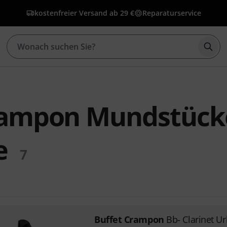
kostenfreier Versand ab 29 €
Reparaturservice
Such
rampon Mundstücke
e
7
Buffet Crampon
Bb- Clarinet U