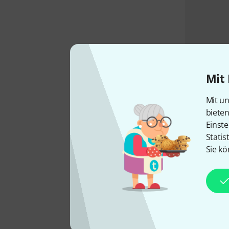
Mit 
Mit un
biete
Einste
Statis
Sie kö