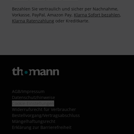
Bezahlen Sie vertraulich und sicher per Nachnahme,
Vorkasse, PayPal, Amazon Pay,
Klarna Sofort bezahlen
,
Klarna Ratenzahlung
oder Kreditkarte.
AGB
/
Impressum
Datenschutzhinweise
Cookie-Einstellungen
Widerrufsrecht für Verbraucher
Bestellvorgang/Vertragsabschluss
Mängelhaftungsrecht
Erklärung zur Barrierefreiheit