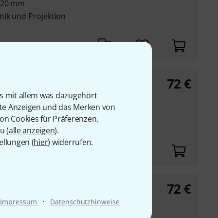
1,20 mm
mik und Projektion
72
€
rban Play orange
is mit allem was dazugehört
rte Anzeigen und das Merken von
von Cookies für Präferenzen,
u (
alle anzeigen
).
ellungen (
hier
) widerrufen.
72
€
rban Play blue
·
Impressum
Datenschutzhinweise