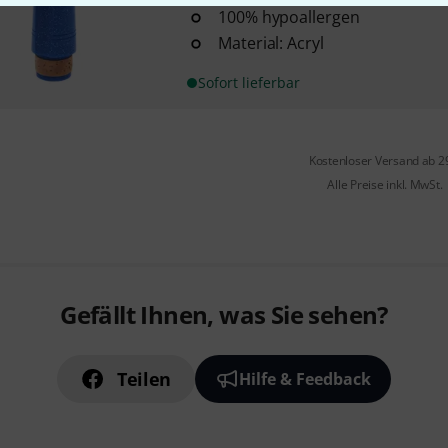
100% hypoallergen
Material: Acryl
Sofort lieferbar
Kostenloser Versand ab 2
Alle Preise inkl. MwSt.
Gefällt Ihnen, was Sie sehen?
Teilen
Hilfe & Feedback