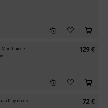
129
€
1 Mouthpiece
 mm
72
€
rban Play green