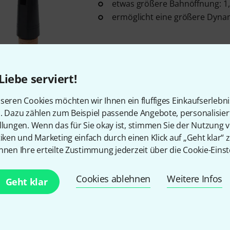
etwas größere Bahnöffnung: 
ermöglicht eine größere Dyna
Sofort lieferbar
Liebe serviert!
Buffet Crampon
Bb- Clarinet U
seren Cookies möchten wir Ihnen ein fluffiges Einkaufserlebn
ideal für Anfänger
n. Dazu zählen zum Beispiel passende Angebote, personalisie
100% hypoallergen
llungen. Wenn das für Sie okay ist, stimmen Sie der Nutzung 
Material: Acryl
tiken und Marketing einfach durch einen Klick auf „Geht klar“ z
nnen Ihre erteilte Zustimmung jederzeit über die Cookie-Einst
Sofort lieferbar
Cookies ablehnen
Weitere Infos
Geht klar
Buffet Crampon
Bb- Clarinet U
1
ideal für Anfänger