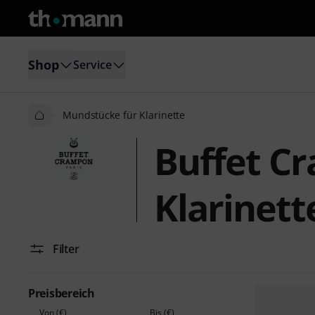
Shop
Service
Mundstücke für Klarinette
Buffet C
Klarinett
Filter
Preisbereich
Von (€)
Bis (€)