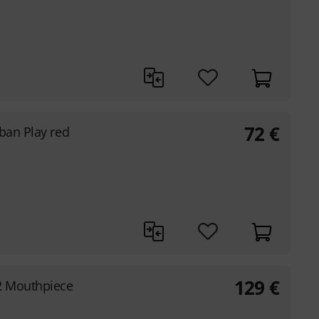
72
€
rban Play red
129
€
2 Mouthpiece