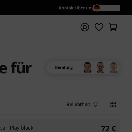
Kontakt
Über uns
DE / €
e mit Suchwort {searchTerm} starten
 für
Beratung
Beliebtheit
72
€
rban Play black