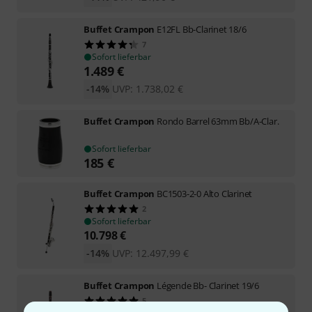
Buffet Crampon
E12FL Bb-Clarinet 18/6
7
Sofort lieferbar
1.489
€
-14%
UVP:
1.738,02
€
Buffet Crampon
Rondo Barrel 63mm Bb/A-Clar.
Sofort lieferbar
185
€
Buffet Crampon
BC1503-2-0 Alto Clarinet
2
Sofort lieferbar
10.798
€
-14%
UVP:
12.497,99
€
Buffet Crampon
Légende Bb- Clarinet 19/6
5