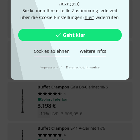
anzeigen
).
Buffet Crampon
Tosca A-Clarinet 19/6
Sie können Ihre erteilte Zustimmung jederzeit
Sofort lieferbar
über die Cookie-Einstellungen (
hier
) widerrufen.
7.459
€
-16%
UVP:
8.886,68
€
Geht klar
Buffet Crampon
Gala Bb-Clarinet 17/6
Cookies ablehnen
Weitere Infos
2
Sofort lieferbar
2.889
€
·
Impressum
Datenschutzhinweise
-15%
UVP:
3.381,08
€
Buffet Crampon
Gala Bb-Clarinet 18/6
4
Sofort lieferbar
3.198
€
-11%
UVP:
3.603,05
€
Buffet Crampon
E-11 A-Clarinet 17/6
4