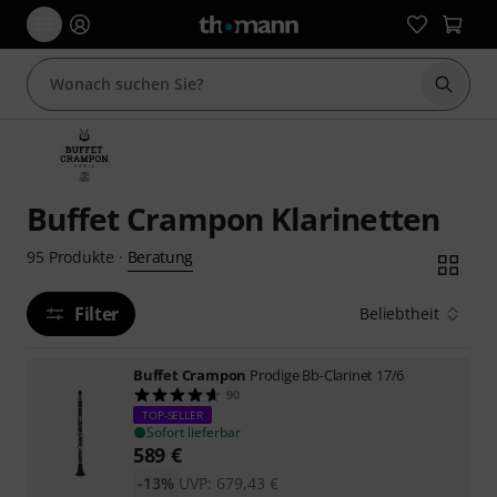
Suche 
Buffet Crampon Klarinetten
Beratung
95
Produkte
·
Filter
Beliebtheit
Buffet Crampon
Prodige Bb-Clarinet 17/6
90
TOP-SELLER
Sofort lieferbar
589
€
-13%
UVP:
679,43
€