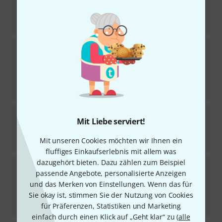
Sofort lieferbar
7.459
€
-14%
UVP:
8.641,53
€
Buffet Crampon
Tosca Bb-Clarinet 19/6
7
Sofort lieferbar
6.798
€
-16%
UVP:
8.045,61
€
Buffet Crampon
RC Prest. Barrel 66mm Bb-Clar
Mit Liebe serviert!
7
Sofort lieferbar
142
€
Mit unseren Cookies möchten wir Ihnen ein
fluffiges Einkaufserlebnis mit allem was
dazugehört bieten. Dazu zählen zum Beispiel
Buffet Crampon
BCXXI Bb-Clarinet 19/6
passende Angebote, personalisierte Anzeigen
3
Sofort lieferbar
und das Merken von Einstellungen. Wenn das für
7.898
€
Sie okay ist, stimmen Sie der Nutzung von Cookies
-13%
UVP:
9.080,95
€
für Präferenzen, Statistiken und Marketing
einfach durch einen Klick auf „Geht klar“ zu (
alle