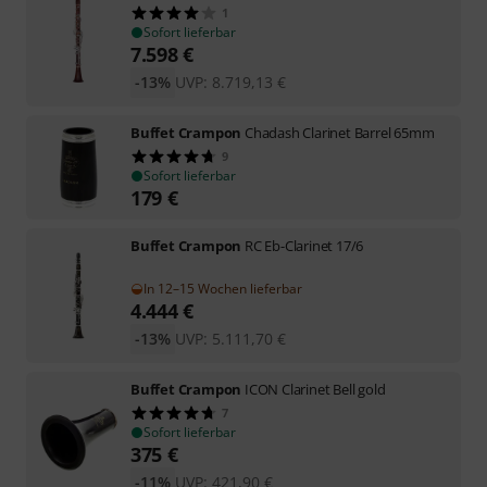
1
Sofort lieferbar
7.598
€
-13%
UVP:
8.719,13
€
Buffet Crampon
Chadash Clarinet Barrel 65mm
9
Sofort lieferbar
179
€
Buffet Crampon
RC Eb-Clarinet 17/6
In 12–15 Wochen lieferbar
4.444
€
-13%
UVP:
5.111,70
€
Buffet Crampon
ICON Clarinet Bell gold
7
Sofort lieferbar
375
€
-11%
UVP:
421,90
€