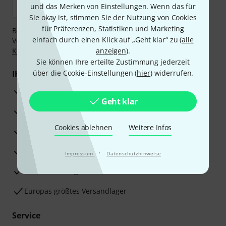
und das Merken von Einstellungen. Wenn das für
Sie okay ist, stimmen Sie der Nutzung von Cookies
für Präferenzen, Statistiken und Marketing
Bezahlen Sie vertraulich und sicher per Nachnahme,
einfach durch einen Klick auf „Geht klar“ zu (
alle
Vorkasse, PayPal, Amazon Pay,
Klarna Sofort bezahlen
,
Klarna Ratenzahlung
oder Kreditkarte.
anzeigen
).
Sie können Ihre erteilte Zustimmung jederzeit
über die Cookie-Einstellungen (
hier
) widerrufen.
Ihre Vorteile
3 Jahre Thomann Garantie
Geht klar
30 Tage Money-Back-Garantie
Cookies ablehnen
Weitere Infos
Reparaturservice
Beratung durch Fachexperten
·
Impressum
Datenschutzhinweise
Zufriedenheitsgarantie
Europas größtes Versandlager
Service