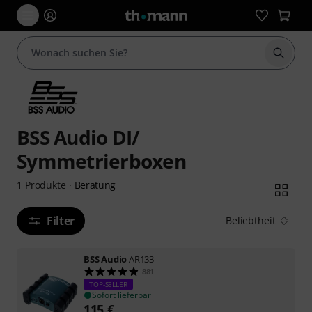
Suche 
BSS Audio DI/
Symmetrierboxen
Beratung
1
Produkte
·
Filter
Beliebtheit
BSS Audio
AR133
881
TOP-SELLER
Sofort lieferbar
115
€