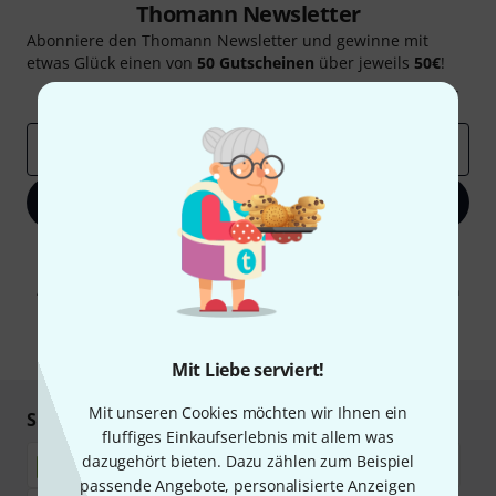
Thomann Newsletter
Abonniere den Thomann Newsletter und gewinne mit
etwas Glück einen von
50 Gutscheinen
über jeweils
50€
!
Inspirierende Beiträge
Deals
Thomann Insights
E-Mail-Adresse
*
Jetzt anmelden
Mit Klick auf „Jetzt anmelden“ stimmen Sie dem Erhalt von E-Mail-
Werbung und einer Messung des E-Mail-Nutzungsverhaltens zu. Die
Abmeldung ist jederzeit möglich. Weitere Informationen finden Sie in
unseren
Datenschutzhinweisen
.
* Pflichtfeld
Mit Liebe serviert!
Mit unseren Cookies möchten wir Ihnen ein
Sicher einkaufen & bezahlen
fluffiges Einkaufserlebnis mit allem was
dazugehört bieten. Dazu zählen zum Beispiel
passende Angebote, personalisierte Anzeigen