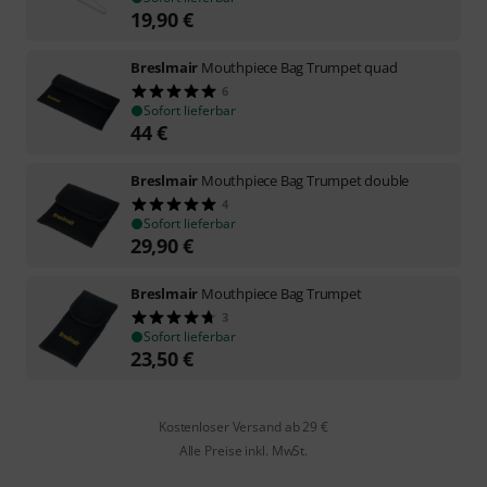
19,90
€
Breslmair
Mouthpiece Bag Trumpet quad
6
Sofort lieferbar
44
€
Breslmair
Mouthpiece Bag Trumpet double
4
Sofort lieferbar
29,90
€
Breslmair
Mouthpiece Bag Trumpet
3
Sofort lieferbar
23,50
€
Kostenloser Versand ab 29 €
Alle Preise inkl. MwSt.