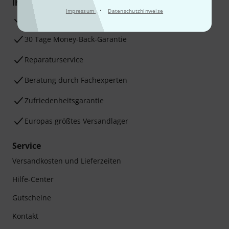
Ihre Vorteile
·
Impressum
Datenschutzhinweise
3 Jahre Thomann Garantie
30 Tage Money-Back-Garantie
Reparaturservice
Beratung durch Fachexperten
Zufriedenheitsgarantie
Europas größtes Versandlager
Service
Versandkosten und Lieferzeiten
Hilfe-Center
Gutscheine
Kontakt