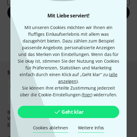
Jetzt anmelden
Mit Liebe serviert!
Mit Klick auf „Jetzt anmelden“ stimmen Sie dem Erhalt von E-Mail-
Mit unseren Cookies möchten wir Ihnen ein
Werbung und einer Messung des E-Mail-Nutzungsverhaltens zu. Die
fluffiges Einkaufserlebnis mit allem was
Abmeldung ist jederzeit möglich. Weitere Informationen finden Sie in
dazugehört bieten. Dazu zählen zum Beispiel
unseren
Datenschutzhinweisen
.
passende Angebote, personalisierte Anzeigen
* Pflichtfeld
und das Merken von Einstellungen. Wenn das für
Sie okay ist, stimmen Sie der Nutzung von Cookies
für Präferenzen, Statistiken und Marketing
Sicher einkaufen & bezahlen
einfach durch einen Klick auf „Geht klar“ zu (
alle
anzeigen
).
Sie können Ihre erteilte Zustimmung jederzeit
über die Cookie-Einstellungen (
hier
) widerrufen.
Geht klar
Bezahlen Sie vertraulich und sicher per Nachnahme,
Vorkasse, PayPal, Amazon Pay,
Klarna Sofort bezahlen
,
Klarna Ratenzahlung
oder Kreditkarte.
Cookies ablehnen
Weitere Infos