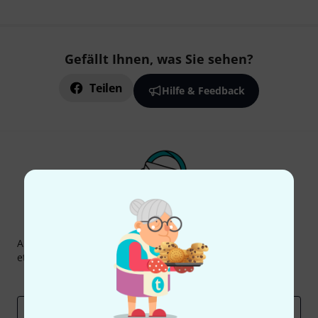
Gefällt Ihnen, was Sie sehen?
Teilen
Hilfe & Feedback
Thomann Newsletter
Abonniere den Thomann Newsletter und gewinne mit
etwas Glück einen von
50 Gutscheinen
über jeweils
50€
!
Inspirierende Beiträge
Deals
Thomann Insights
E-Mail-Adresse
*