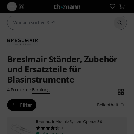
Suche 
Breslmair Ständer, Zubehör
und Ersatzteile für
Blasinstrumente
Beratung
4
Produkte
·
Filter
Beliebtheit
Breslmair
Module System Opener 3.0
3
Sofort lieferbar