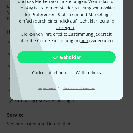
und das Merken von Einstellungen. Wenn das für
Bezahlen Sie vertraulich und sicher per Nachnahme,
Sie okay ist, stimmen Sie der Nutzung von Cookies
Vorkasse, PayPal, Amazon Pay,
Klarna Sofort bezahlen
,
für Präferenzen, Statistiken und Marketing
Klarna Ratenzahlung
oder Kreditkarte.
einfach durch einen Klick auf „Geht klar“ zu (
alle
anzeigen
).
Ihre Vorteile
Sie können Ihre erteilte Zustimmung jederzeit
über die Cookie-Einstellungen (
hier
) widerrufen.
3 Jahre Thomann Garantie
30 Tage Money-Back-Garantie
Geht klar
Reparaturservice
Cookies ablehnen
Weitere Infos
Beratung durch Fachexperten
·
Zufriedenheitsgarantie
Impressum
Datenschutzhinweise
Europas größtes Versandlager
Service
Versandkosten und Lieferzeiten