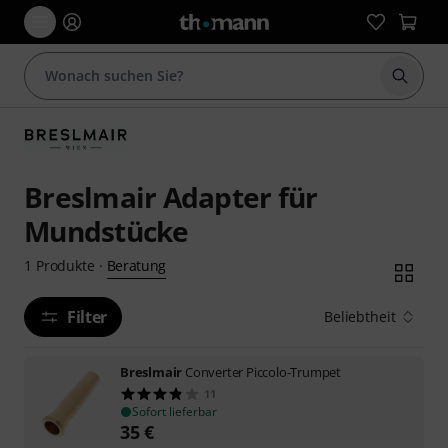
Suche 
Breslmair Adapter für
Mundstücke
Beratung
1
Produkte
·
Filter
Beliebtheit
Breslmair
Converter Piccolo-Trumpet
11
Sofort lieferbar
35
€