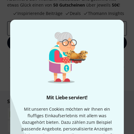
etwas Glück einen von
50 Gutscheinen
über jeweils
50€
!
Inspirierende Beiträge
Deals
Thomann Insights
E-Mail-Adresse
*
Jetzt anmelden
Mit Klick auf „Jetzt anmelden“ stimmen Sie dem Erhalt von E-Mail-
Werbung und einer Messung des E-Mail-Nutzungsverhaltens zu. Die
Abmeldung ist jederzeit möglich. Weitere Informationen finden Sie in
unseren
Datenschutzhinweisen
.
* Pflichtfeld
Mit Liebe serviert!
Sicher einkaufen & bezahlen
Mit unseren Cookies möchten wir Ihnen ein
fluffiges Einkaufserlebnis mit allem was
dazugehört bieten. Dazu zählen zum Beispiel
passende Angebote, personalisierte Anzeigen