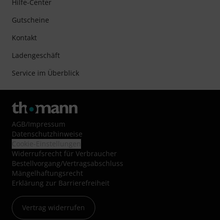
Hilfe-Center
Gutscheine
Kontakt
Ladengeschäft
Service im Überblick
AGB
/
Impressum
Datenschutzhinweise
Cookie-Einstellungen
Widerrufsrecht für Verbraucher
Bestellvorgang/Vertragsabschluss
Mängelhaftungsrecht
Erklärung zur Barrierefreiheit
Vertrag widerrufen