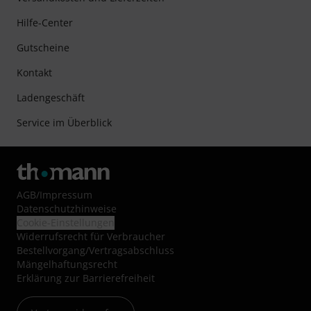
Hilfe-Center
Gutscheine
Kontakt
Ladengeschäft
Service im Überblick
AGB
/
Impressum
Datenschutzhinweise
Cookie-Einstellungen
Widerrufsrecht für Verbraucher
Bestellvorgang/Vertragsabschluss
Mängelhaftungsrecht
Erklärung zur Barrierefreiheit