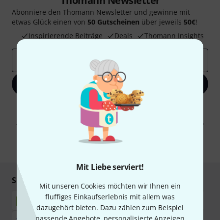
Thomann Newsletter
Abonniere den Thomann Newsletter und gewinne mit
etwas Glück einen von
50 Gutscheinen
über jeweils
50€
!
Inspirierende Beiträge
Deals
Thomann Insights
E-Mail-Adresse
*
Jetzt anmelden
Mit Klick auf „Jetzt anmelden“ stimmen Sie dem Erhalt von E-Mail-
Werbung und einer Messung des E-Mail-Nutzungsverhaltens zu. Die
Abmeldung ist jederzeit möglich. Weitere Informationen finden Sie in
unseren
Datenschutzhinweisen
.
* Pflichtfeld
Mit Liebe serviert!
Sicher einkaufen & bezahlen
Mit unseren Cookies möchten wir Ihnen ein
fluffiges Einkaufserlebnis mit allem was
dazugehört bieten. Dazu zählen zum Beispiel
passende Angebote, personalisierte Anzeigen