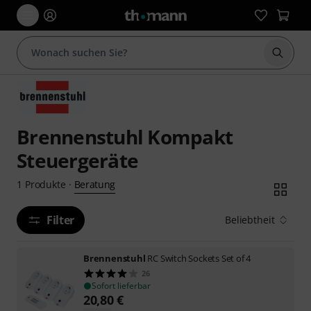
Suche 
Brennenstuhl Kompakt
Steuergeräte
Beratung
1
Produkte
·
Filter
Beliebtheit
Brennenstuhl
RC Switch Sockets Set of 4
26
Sofort lieferbar
20,80
€