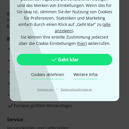
und das Merken von Einstellungen. Wenn das für
Sie okay ist, stimmen Sie der Nutzung von Cookies
Bezahlen Sie vertraulich und sicher per Nachnahme,
für Präferenzen, Statistiken und Marketing
Vorkasse, PayPal, Amazon Pay,
Klarna Sofort bezahlen
,
einfach durch einen Klick auf „Geht klar“ zu (
alle
Klarna Ratenzahlung
oder Kreditkarte.
anzeigen
).
Sie können Ihre erteilte Zustimmung jederzeit
Ihre Vorteile
über die Cookie-Einstellungen (
hier
) widerrufen.
3 Jahre Thomann Garantie
Geht klar
30 Tage Money-Back-Garantie
Reparaturservice
Cookies ablehnen
Weitere Infos
Beratung durch Fachexperten
·
Impressum
Datenschutzhinweise
Zufriedenheitsgarantie
Europas größtes Versandlager
Service
Versandkosten und Lieferzeiten