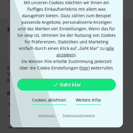
Mit unseren Cookies möchten wir Ihnen ein
fluffiges Einkaufserlebnis mit allem was
* Pflichtfeld
dazugehört bieten. Dazu zählen zum Beispiel
passende Angebote, personalisierte Anzeigen
und das Merken von Einstellungen. Wenn das für
Sicher einkaufen & bezahlen
Sie okay ist, stimmen Sie der Nutzung von Cookies
für Präferenzen, Statistiken und Marketing
einfach durch einen Klick auf „Geht klar“ zu (
alle
anzeigen
).
Sie können Ihre erteilte Zustimmung jederzeit
Bezahlen Sie vertraulich und sicher per Nachnahme,
über die Cookie-Einstellungen (
hier
) widerrufen.
Vorkasse, PayPal, Amazon Pay,
Klarna Sofort bezahlen
,
Klarna Ratenzahlung
oder Kreditkarte.
Geht klar
Ihre Vorteile
Cookies ablehnen
Weitere Infos
3 Jahre Thomann Garantie
30 Tage Money-Back-Garantie
·
Impressum
Datenschutzhinweise
Reparaturservice