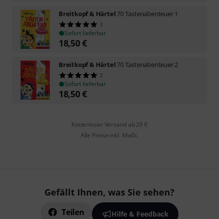
Breitkopf & Härtel
70 Tastenabenteuer 1
3
Sofort lieferbar
18,50
€
Breitkopf & Härtel
70 Tastenabenteuer 2
2
Sofort lieferbar
18,50
€
Kostenloser Versand ab 29 €
Alle Preise inkl. MwSt.
Gefällt Ihnen, was Sie sehen?
Teilen
Hilfe & Feedback