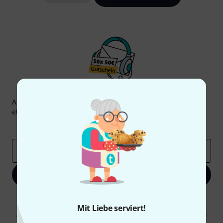
Thomann Newsletter
Abonniere den Thomann Newsletter und gewinne mit
etwas Glück einen von
50 Gutscheinen
über jeweils
50€
!
Inspirierende Beiträge
Deals
Thomann Insights
E-Mail-Adresse
*
Jetzt anmelden
Mit Klick auf „Jetzt anmelden“ stimmen Sie dem Erhalt von E-Mail-
Werbung und einer Messung des E-Mail-Nutzungsverhaltens zu. Die
Mit Liebe serviert!
Abmeldung ist jederzeit möglich. Weitere Informationen finden Sie in
unseren
Datenschutzhinweisen
.