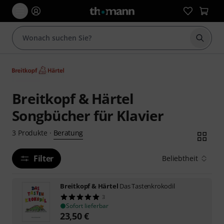
Suche 
Breitkopf & Härtel
Songbücher für Klavier
Beratung
3
Produkte
·
Filter
Beliebtheit
Breitkopf & Härtel
Das Tastenkrokodil
3
Sofort lieferbar
23,50
€