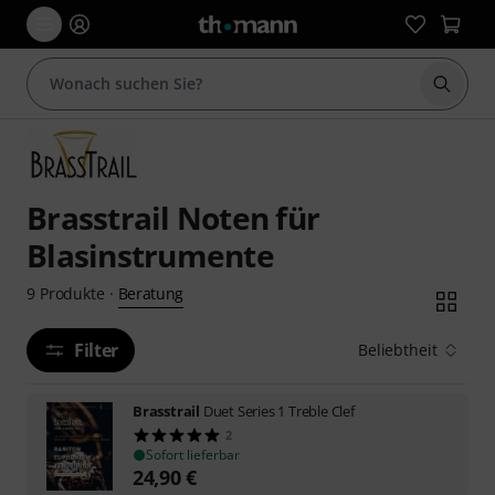
Suche 
Brasstrail Noten für
Blasinstrumente
Beratung
9
Produkte
·
Filter
Beliebtheit
Brasstrail
Duet Series 1 Treble Clef
2
Sofort lieferbar
24,90
€