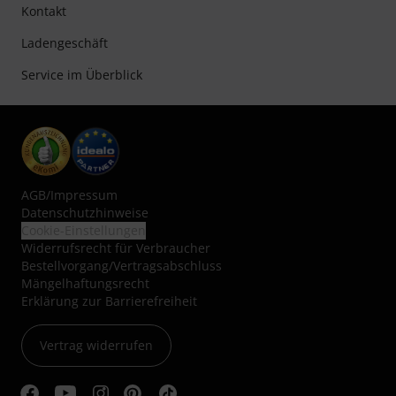
Kontakt
Ladengeschäft
Service im Überblick
AGB
/
Impressum
Datenschutzhinweise
Cookie-Einstellungen
Widerrufsrecht für Verbraucher
Bestellvorgang/Vertragsabschluss
Mängelhaftungsrecht
Erklärung zur Barrierefreiheit
Vertrag widerrufen