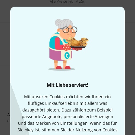
Alle Preise inkl. MwSt.
Gefällt Ihnen, was Sie sehen?
Teilen
Hilfe & Feedback
Mit Liebe serviert!
Mit unseren Cookies möchten wir Ihnen ein
fluffiges Einkaufserlebnis mit allem was
Thomann Newsletter
dazugehört bieten. Dazu zählen zum Beispiel
Abonniere den Thomann Newsletter und gewinne mit
passende Angebote, personalisierte Anzeigen
etwas Glück einen von
50 Gutscheinen
über jeweils
50€
!
und das Merken von Einstellungen. Wenn das für
Inspirierende Beiträge
Deals
Thomann Insights
Sie okay ist, stimmen Sie der Nutzung von Cookies