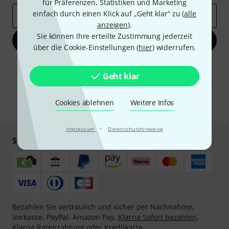
für Präferenzen, Statistiken und Marketing
einfach durch einen Klick auf „Geht klar“ zu (
alle
E-Mail-Adresse
*
anzeigen
).
Sie können Ihre erteilte Zustimmung jederzeit
Jetzt anmelden
über die Cookie-Einstellungen (
hier
) widerrufen.
Mit Klick auf „Jetzt anmelden“ stimmen Sie dem Erhalt von E-Mail-
Werbung und einer Messung des E-Mail-Nutzungsverhaltens zu. Die
Geht klar
Abmeldung ist jederzeit möglich. Weitere Informationen finden Sie in
unseren
Datenschutzhinweisen
.
Cookies ablehnen
Weitere Infos
* Pflichtfeld
·
Impressum
Datenschutzhinweise
Sicher einkaufen & bezahlen
Bezahlen Sie vertraulich und sicher per Nachnahme,
Vorkasse, PayPal, Amazon Pay,
Klarna Sofort bezahlen
,
Klarna Ratenzahlung
oder Kreditkarte.