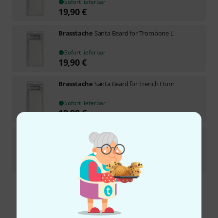
Sofort lieferbar
19,90
€
Brasstache
Santa Beard for Trombone L
Sofort lieferbar
19,90
€
Brasstache
Santa Beard for French Horn
Sofort lieferbar
19,90
€
Brasstache
Santa Beard for Trumpet
1
Sofort lieferbar
19,90
€
Kostenloser Versand ab 29 €
Alle Preise inkl. MwSt.