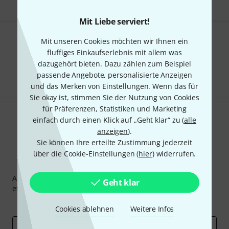
Mit Liebe serviert!
Mit unseren Cookies möchten wir Ihnen ein
Gefällt Ihnen, was Sie sehen?
fluffiges Einkaufserlebnis mit allem was
dazugehört bieten. Dazu zählen zum Beispiel
Teilen
Hilfe & Feedback
passende Angebote, personalisierte Anzeigen
und das Merken von Einstellungen. Wenn das für
Sie okay ist, stimmen Sie der Nutzung von Cookies
für Präferenzen, Statistiken und Marketing
einfach durch einen Klick auf „Geht klar“ zu (
alle
anzeigen
).
Sie können Ihre erteilte Zustimmung jederzeit
über die Cookie-Einstellungen (
hier
) widerrufen.
Thomann Newsletter
Abonniere den Thomann Newsletter und gewinne mit
Geht klar
etwas Glück einen von
50 Gutscheinen
über jeweils
50€
!
Inspirierende Beiträge
Deals
Thomann Insights
Cookies ablehnen
Weitere Infos
E-Mail-Adresse
*