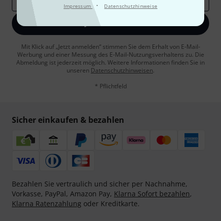
·
Impressum
Datenschutzhinweise
Jetzt anmelden
Mit Klick auf „Jetzt anmelden“ stimmen Sie dem Erhalt von E-Mail-
Werbung und einer Messung des E-Mail-Nutzungsverhaltens zu. Die
Abmeldung ist jederzeit möglich. Weitere Informationen finden Sie in
unseren
Datenschutzhinweisen
.
* Pflichtfeld
Sicher einkaufen & bezahlen
Bezahlen Sie vertraulich und sicher per Nachnahme,
Vorkasse, PayPal, Amazon Pay,
Klarna Sofort bezahlen
,
Klarna Ratenzahlung
oder Kreditkarte.