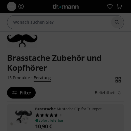
Suche 
Brasstache Zubehör und
Kopfhörer
Beratung
13
Produkte
·
Filter
Beliebtheit
Brasstache
Mustache Clip for Trumpet
8
Sofort lieferbar
10,90
€