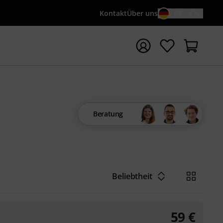
Kontakt
Über uns
DE / €
e mit Suchwort {searchTerm} starten
Beratung
Beliebtheit
59
€