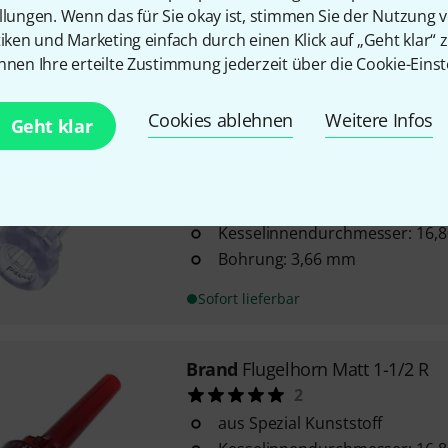
llungen. Wenn das für Sie okay ist, stimmen Sie der Nutzung 
Bohrung: 3,66 mm
tiken und Marketing einfach durch einen Klick auf „Geht klar“ z
nnen Ihre erteilte Zustimmung jederzeit über die Cookie-Einst
Sofort lieferbar
Cookies ablehnen
Weitere Infos
Geht klar
Brand
Flugelhorn Matt 1-1/2 T
1
aus Spezial Kunststoff
Kesselinnendurchmesser: 16,
Bohrung: 3,66 mm
Sofort lieferbar
Brand
Flugelhorn Matt 1-1/2 R
2
aus Spezial Kunststoff