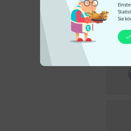
Einste
Statis
Sie kö