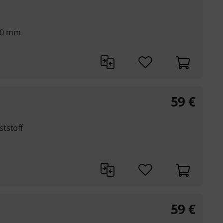
80 mm
59
€
tstoff
59
€