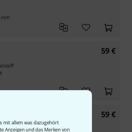
7 mm
59
€
tstoff
M
59
€
is mit allem was dazugehört
rte Anzeigen und das Merken von
80 mm