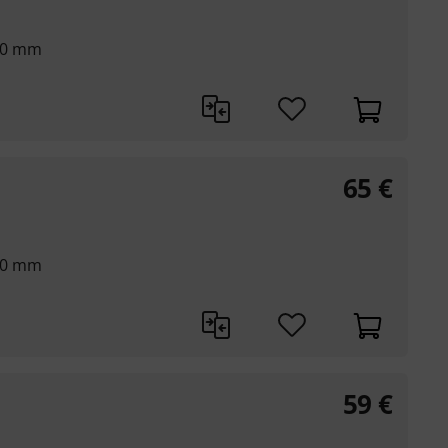
80 mm
65
€
80 mm
59
€