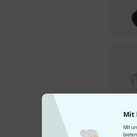
Mit 
Mit un
biete