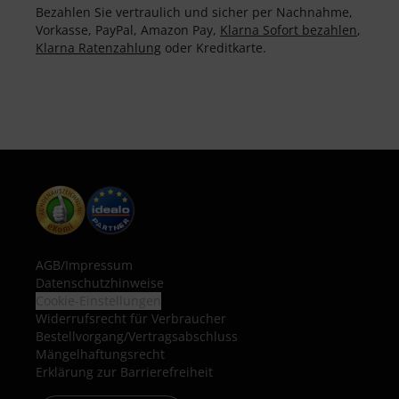
Bezahlen Sie vertraulich und sicher per Nachnahme,
Vorkasse, PayPal, Amazon Pay,
Klarna Sofort bezahlen
,
Klarna Ratenzahlung
oder Kreditkarte.
AGB
/
Impressum
Datenschutzhinweise
Cookie-Einstellungen
Widerrufsrecht für Verbraucher
Bestellvorgang/Vertragsabschluss
Mängelhaftungsrecht
Erklärung zur Barrierefreiheit