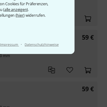
von Cookies für Präferenzen,
u (
alle anzeigen
).
ellungen (
hier
) widerrufen.
59
€
·
Impressum
Datenschutzhinweise
80 mm
59
€