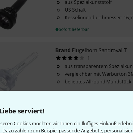
aus Spezialkunststoff
US Schaft
Kesselinnendurchmesser: 16,
Sofort lieferbar
Brand
Flugelhorn Sandroval T
1
aus transparentem Spezialkuns
vergleichbar mit Warburton 3
beliebtes Allround Mundstück
Sofort lieferbar
Liebe serviert!
Brand
Flugelhorn Matt 1-1/2 B
aus Spezial Kunststoff
seren Cookies möchten wir Ihnen ein fluffiges Einkaufserlebn
n. Dazu zählen zum Beispiel passende Angebote, personalisie
Kesselinnendurchmesser: 16,