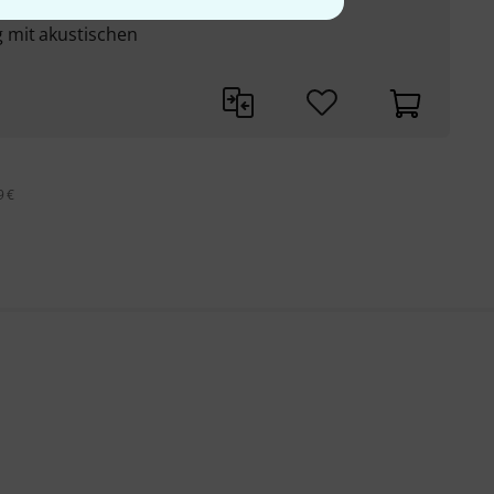
erichteter
 mit akustischen
9 €