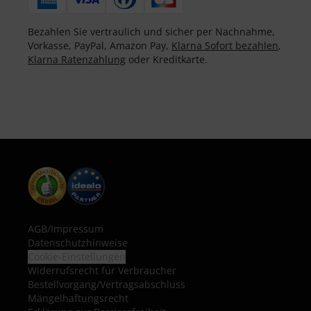
Bezahlen Sie vertraulich und sicher per Nachnahme,
Vorkasse, PayPal, Amazon Pay,
Klarna Sofort bezahlen
,
Klarna Ratenzahlung
oder Kreditkarte.
AGB
/
Impressum
Datenschutzhinweise
Cookie-Einstellungen
Widerrufsrecht für Verbraucher
Bestellvorgang/Vertragsabschluss
Mängelhaftungsrecht