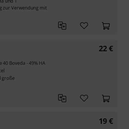
da und 1
ng zur Verwendung mit
22
€
ze 40 Boveda - 49% HA
el
d große
19
€