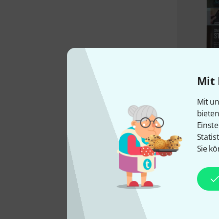
Mit 
Mit un
biete
Einste
Statis
Sie kö