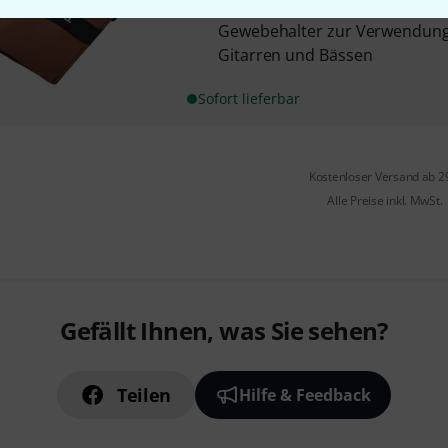
Inhalt: 1x 49% 70g Boveda, 1x g
Gewebehalter zur Verwendung
Gitarren und Bässen
Sofort lieferbar
Kostenloser Versand ab 2
Alle Preise inkl. MwSt.
Gefällt Ihnen, was Sie sehen?
Teilen
Hilfe & Feedback