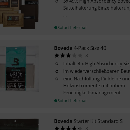
3x 49% High Absorbency Bove
Sattelhalterung Einzelhalteru
...
Sofort lieferbar
Boveda
4-Pack Size 40
3
Inhalt: 4 x High Absorbency Si
im wiederverschließbaren Beut
eine Nachfüllung für kleine un
Holzinstrumente mit hohem
Feuchtigkeitsmanagement
Sofort lieferbar
Boveda
Starter Kit Standard S
3