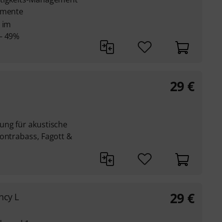
umente
 im
– 49%
29
€
ung für akustische
Kontrabass, Fagott &
29
€
ncy L