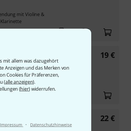
endung mit Violine &
Klarinette
19
€
ncy S
is mit allem was dazugehört
rte Anzeigen und das Merken von
a und 1 Klarinetten
von Cookies für Präferenzen,
ung mit Violine ...
u (
alle anzeigen
).
ellungen (
hier
) widerrufen.
22
€
·
Impressum
Datenschutzhinweise