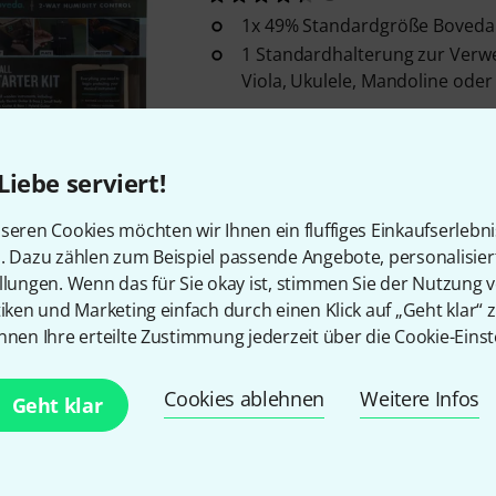
1x 49% Standardgröße Boveda
1 Standardhalterung zur Verw
Viola, Ukulele, Mandoline oder 
Sofort lieferbar
Liebe serviert!
Boveda
Starter Kit High Absorbe
seren Cookies möchten wir Ihnen ein fluffiges Einkaufserlebn
1
n. Dazu zählen zum Beispiel passende Angebote, personalisie
1x 49% hochsaugfähiges Boved
llungen. Wenn das für Sie okay ist, stimmen Sie der Nutzung 
Standardhalterung zur Verwend
tiken und Marketing einfach durch einen Klick auf „Geht klar“ z
nnen Ihre erteilte Zustimmung jederzeit über die Cookie-Einst
Sofort lieferbar
Cookies ablehnen
Weitere Infos
Geht klar
Boveda
Starter Kit Akustik Git
4