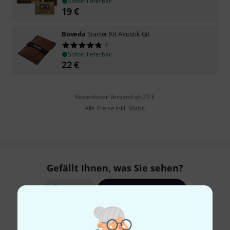
Sofort lieferbar
19
€
Boveda
Starter Kit Akustik Git
4
Sofort lieferbar
22
€
Kostenloser Versand ab 29 €
Alle Preise inkl. MwSt.
Gefällt Ihnen, was Sie sehen?
Teilen
Hilfe & Feedback