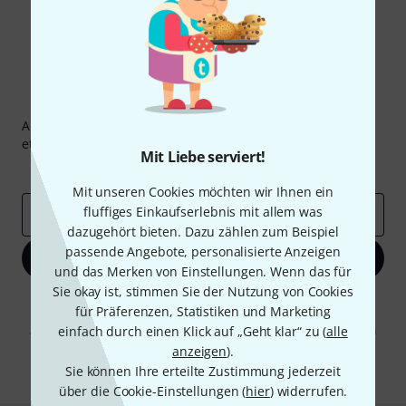
Thomann Newsletter
Abonniere den Thomann Newsletter und gewinne mit
etwas Glück einen von
50 Gutscheinen
über jeweils
50€
!
Mit Liebe serviert!
Inspirierende Beiträge
Deals
Thomann Insights
Mit unseren Cookies möchten wir Ihnen ein
fluffiges Einkaufserlebnis mit allem was
E-Mail-Adresse
*
dazugehört bieten. Dazu zählen zum Beispiel
passende Angebote, personalisierte Anzeigen
Jetzt anmelden
und das Merken von Einstellungen. Wenn das für
Sie okay ist, stimmen Sie der Nutzung von Cookies
Mit Klick auf „Jetzt anmelden“ stimmen Sie dem Erhalt von E-Mail-
für Präferenzen, Statistiken und Marketing
Werbung und einer Messung des E-Mail-Nutzungsverhaltens zu. Die
Abmeldung ist jederzeit möglich. Weitere Informationen finden Sie in
einfach durch einen Klick auf „Geht klar“ zu (
alle
unseren
Datenschutzhinweisen
.
anzeigen
).
Sie können Ihre erteilte Zustimmung jederzeit
* Pflichtfeld
über die Cookie-Einstellungen (
hier
) widerrufen.