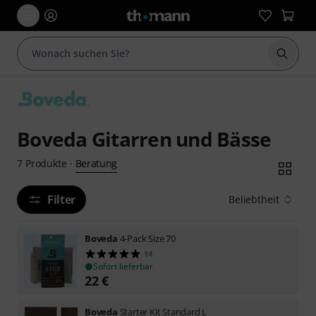
Suche 
Boveda Gitarren und Bässe
Beratung
7
Produkte
·
Filter
Beliebtheit
Boveda
4-Pack Size 70
14
Sofort lieferbar
22
€
Boveda
Starter Kit Standard L