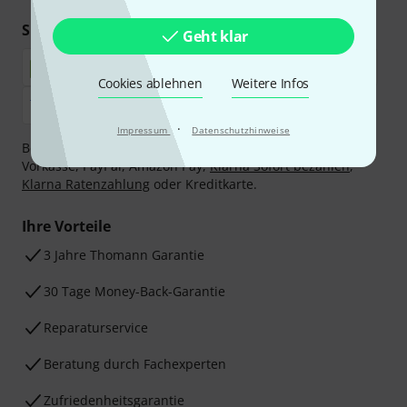
Sicher einkaufen & bezahlen
Geht klar
Cookies ablehnen
Weitere Infos
·
Impressum
Datenschutzhinweise
Bezahlen Sie vertraulich und sicher per Nachnahme,
Vorkasse, PayPal, Amazon Pay,
Klarna Sofort bezahlen
,
Klarna Ratenzahlung
oder Kreditkarte.
Ihre Vorteile
3 Jahre Thomann Garantie
30 Tage Money-Back-Garantie
Reparaturservice
Beratung durch Fachexperten
Zufriedenheitsgarantie