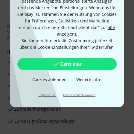
passende Angebote, personalisierte Anzeigen
und das Merken von Einstellungen. Wenn das für
Sie okay ist, stimmen Sie der Nutzung von Cookies
für Präferenzen, Statistiken und Marketing
Bezahlen Sie vertraulich und sicher per Nachnahme,
einfach durch einen Klick auf „Geht klar“ zu (
alle
Vorkasse, PayPal, Amazon Pay,
Klarna Sofort bezahlen
,
anzeigen
).
Klarna Ratenzahlung
oder Kreditkarte.
Sie können Ihre erteilte Zustimmung jederzeit
über die Cookie-Einstellungen (
hier
) widerrufen.
Ihre Vorteile
3 Jahre Thomann Garantie
Geht klar
30 Tage Money-Back-Garantie
Cookies ablehnen
Weitere Infos
Reparaturservice
·
Impressum
Datenschutzhinweise
Beratung durch Fachexperten
Zufriedenheitsgarantie
Europas größtes Versandlager