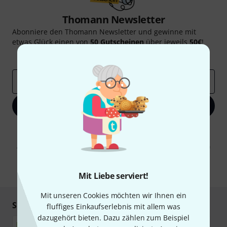
Thomann Newsletter
Abonniere den Thomann Newsletter und gewinne mit
etwas Glück einen von
50 Gutscheinen
über jeweils
50€
!
Inspirierende Beiträge
Deals
Thomann Insights
E-Mail-Adresse
*
Jetzt anmelden
Mit Klick auf „Jetzt anmelden“ stimmen Sie dem Erhalt von E-Mail-
Werbung und einer Messung des E-Mail-Nutzungsverhaltens zu. Die
Abmeldung ist jederzeit möglich. Weitere Informationen finden Sie in
unseren
Datenschutzhinweisen
.
* Pflichtfeld
Mit Liebe serviert!
Mit unseren Cookies möchten wir Ihnen ein
Sicher einkaufen & bezahlen
fluffiges Einkaufserlebnis mit allem was
dazugehört bieten. Dazu zählen zum Beispiel