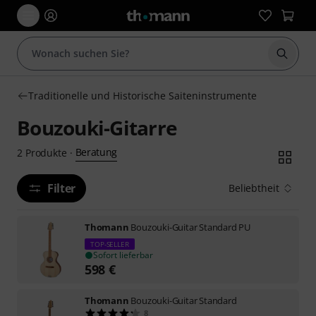
Suche 
Traditionelle und Historische Saiteninstrumente
Bouzouki-Gitarre
Beratung
2
Produkte
·
Filter
Beliebtheit
Thomann
Bouzouki-Guitar Standard PU
TOP-SELLER
Sofort lieferbar
598
€
Thomann
Bouzouki-Guitar Standard
8