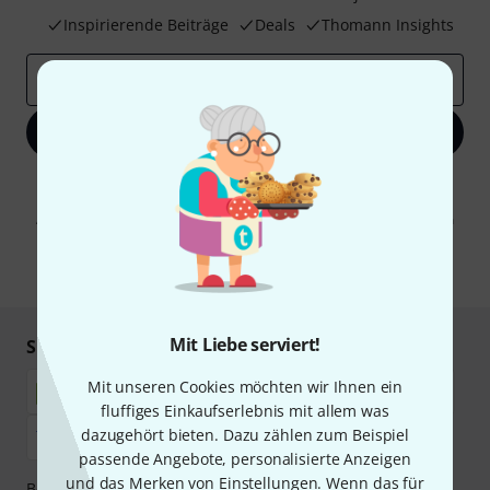
Inspirierende Beiträge
Deals
Thomann Insights
E-Mail-Adresse
*
Jetzt anmelden
Mit Klick auf „Jetzt anmelden“ stimmen Sie dem Erhalt von E-Mail-
Werbung und einer Messung des E-Mail-Nutzungsverhaltens zu. Die
Abmeldung ist jederzeit möglich. Weitere Informationen finden Sie in
unseren
Datenschutzhinweisen
.
* Pflichtfeld
Mit Liebe serviert!
Sicher einkaufen & bezahlen
Mit unseren Cookies möchten wir Ihnen ein
fluffiges Einkaufserlebnis mit allem was
dazugehört bieten. Dazu zählen zum Beispiel
passende Angebote, personalisierte Anzeigen
und das Merken von Einstellungen. Wenn das für
Bezahlen Sie vertraulich und sicher per Nachnahme,