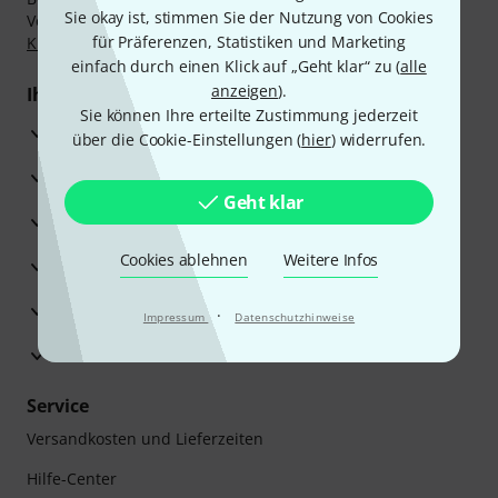
Sie okay ist, stimmen Sie der Nutzung von Cookies
Vorkasse, PayPal, Amazon Pay,
Klarna Sofort bezahlen
,
für Präferenzen, Statistiken und Marketing
Klarna Ratenzahlung
oder Kreditkarte.
einfach durch einen Klick auf „Geht klar“ zu (
alle
anzeigen
).
Ihre Vorteile
Sie können Ihre erteilte Zustimmung jederzeit
3 Jahre Thomann Garantie
über die Cookie-Einstellungen (
hier
) widerrufen.
30 Tage Money-Back-Garantie
Geht klar
Reparaturservice
Cookies ablehnen
Weitere Infos
Beratung durch Fachexperten
Zufriedenheitsgarantie
·
Impressum
Datenschutzhinweise
Europas größtes Versandlager
Service
Versandkosten und Lieferzeiten
Hilfe-Center