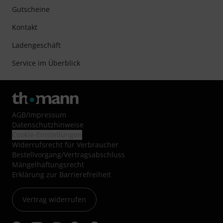
Gutscheine
Kontakt
Ladengeschäft
Service im Überblick
AGB
/
Impressum
Datenschutzhinweise
Cookie-Einstellungen
Widerrufsrecht für Verbraucher
Bestellvorgang/Vertragsabschluss
Mängelhaftungsrecht
Erklärung zur Barrierefreiheit
Vertrag widerrufen