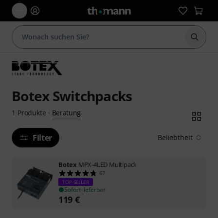
Suche 
Botex Switchpacks
Beratung
1
Produkte
·
Filter
Beliebtheit
Botex
MPX-4LED Multipack
67
TOP-SELLER
Sofort lieferbar
119
€