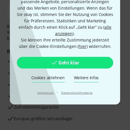
passende Angebote, personalisierte Anzeigen
und das Merken von Einstellungen. Wenn das für
Sie okay ist, stimmen Sie der Nutzung von Cookies
für Präferenzen, Statistiken und Marketing
Bezahlen Sie vertraulich und sicher per Nachnahme,
einfach durch einen Klick auf „Geht klar“ zu (
alle
Vorkasse, PayPal, Amazon Pay,
Klarna Sofort bezahlen
,
anzeigen
).
Klarna Ratenzahlung
oder Kreditkarte.
Sie können Ihre erteilte Zustimmung jederzeit
über die Cookie-Einstellungen (
hier
) widerrufen.
Ihre Vorteile
3 Jahre Thomann Garantie
Geht klar
30 Tage Money-Back-Garantie
Cookies ablehnen
Weitere Infos
Reparaturservice
·
Impressum
Datenschutzhinweise
Beratung durch Fachexperten
Zufriedenheitsgarantie
Europas größtes Versandlager