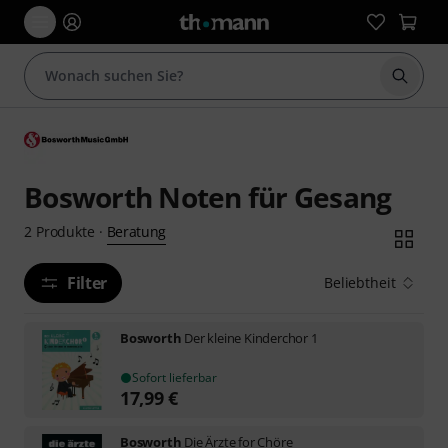
Suche 
Bosworth Noten für Gesang
Beratung
2
Produkte
·
Filter
Beliebtheit
Bosworth
Der kleine Kinderchor 1
Sofort lieferbar
17,99
€
Bosworth
Die Ärzte for Chöre