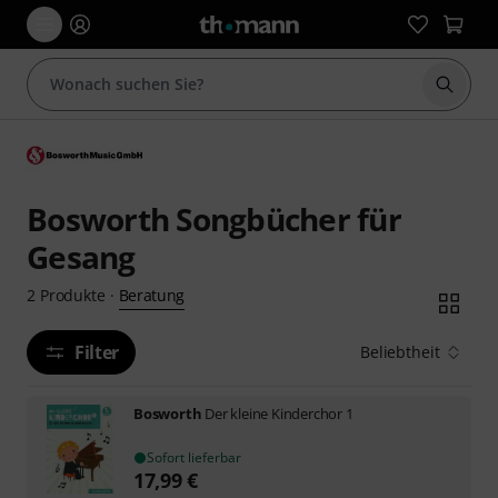
Suche 
Bosworth Songbücher für
Gesang
Beratung
2
Produkte
·
Filter
Beliebtheit
Bosworth
Der kleine Kinderchor 1
Sofort lieferbar
17,99
€