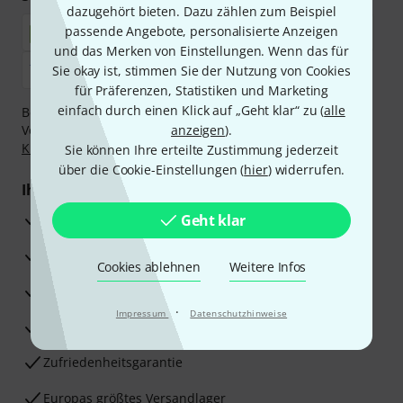
dazugehört bieten. Dazu zählen zum Beispiel
passende Angebote, personalisierte Anzeigen
und das Merken von Einstellungen. Wenn das für
Sie okay ist, stimmen Sie der Nutzung von Cookies
für Präferenzen, Statistiken und Marketing
einfach durch einen Klick auf „Geht klar“ zu (
alle
Bezahlen Sie vertraulich und sicher per Nachnahme,
Vorkasse, PayPal, Amazon Pay,
anzeigen
Klarna Sofort bezahlen
).
,
Klarna Ratenzahlung
oder Kreditkarte.
Sie können Ihre erteilte Zustimmung jederzeit
über die Cookie-Einstellungen (
hier
) widerrufen.
Ihre Vorteile
3 Jahre Thomann Garantie
Geht klar
30 Tage Money-Back-Garantie
Cookies ablehnen
Weitere Infos
Reparaturservice
·
Impressum
Datenschutzhinweise
Beratung durch Fachexperten
Zufriedenheitsgarantie
Europas größtes Versandlager