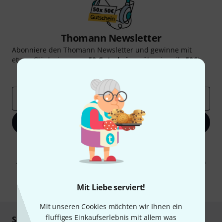
Thomann Newsletter
Abonniere den Thomann Newsletter und gewinne mit
etwas Glück einen von
50 Gutscheinen
über jeweils
50€
!
Inspirierende Beiträge
Deals
Thomann Insights
E-Mail-Adresse
*
Jetzt anmelden
Mit Klick auf „Jetzt anmelden“ stimmen Sie dem Erhalt von E-Mail-
Werbung und einer Messung des E-Mail-Nutzungsverhaltens zu. Die
Abmeldung ist jederzeit möglich. Weitere Informationen finden Sie in
unseren
Datenschutzhinweisen
.
* Pflichtfeld
Mit Liebe serviert!
Mit unseren Cookies möchten wir Ihnen ein
fluffiges Einkaufserlebnis mit allem was
Sicher einkaufen & bezahlen