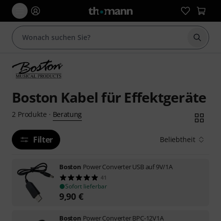
Suche 
Boston Kabel für Effektgeräte
Beratung
2
Produkte
·
Filter
Beliebtheit
Boston
Power Converter USB auf 9V/1A
41
Sofort lieferbar
9,90
€
Boston
Power Converter BPC-12V1A