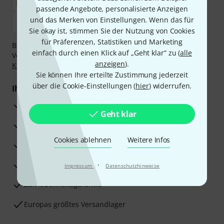
passende Angebote, personalisierte Anzeigen
und das Merken von Einstellungen. Wenn das für
Sie okay ist, stimmen Sie der Nutzung von Cookies
für Präferenzen, Statistiken und Marketing
Bezahlen Sie vertraulich und sicher per Nachnahme,
einfach durch einen Klick auf „Geht klar“ zu (
alle
Vorkasse, PayPal, Amazon Pay,
Klarna Sofort bezahlen
,
anzeigen
).
Klarna Ratenzahlung
oder Kreditkarte.
Sie können Ihre erteilte Zustimmung jederzeit
über die Cookie-Einstellungen (
hier
) widerrufen.
Ihre Vorteile
3 Jahre Thomann Garantie
Geht klar
30 Tage Money-Back-Garantie
Cookies ablehnen
Weitere Infos
Reparaturservice
Beratung durch Fachexperten
·
Impressum
Datenschutzhinweise
Zufriedenheitsgarantie
Europas größtes Versandlager