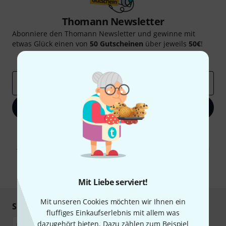
Thomann Newsletter
Abonniere den Thomann Newsletter und gewinne mit
etwas Glück einen von
50 Gutscheinen
über jeweils
50€
!
Inspirierende Beiträge
Deals
Thomann Insights
E-Mail-Adresse
*
Jetzt anmelden
Mit Klick auf „Jetzt anmelden“ stimmen Sie dem Erhalt von E-Mail-
Werbung und einer Messung des E-Mail-Nutzungsverhaltens zu. Die
Abmeldung ist jederzeit möglich. Weitere Informationen finden Sie in
unseren
Datenschutzhinweisen
.
* Pflichtfeld
Mit Liebe serviert!
Mit unseren Cookies möchten wir Ihnen ein
Sicher einkaufen & bezahlen
fluffiges Einkaufserlebnis mit allem was
dazugehört bieten. Dazu zählen zum Beispiel