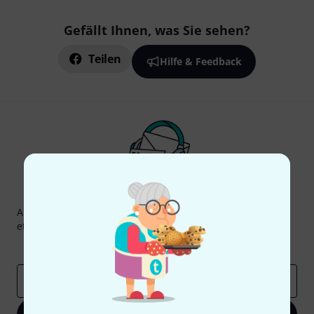
Gefällt Ihnen, was Sie sehen?
Teilen
Hilfe & Feedback
Thomann Newsletter
Abonniere den Thomann Newsletter und gewinne mit
etwas Glück einen von
50 Gutscheinen
über jeweils
50€
!
Inspirierende Beiträge
Deals
Thomann Insights
E-Mail-Adresse
*