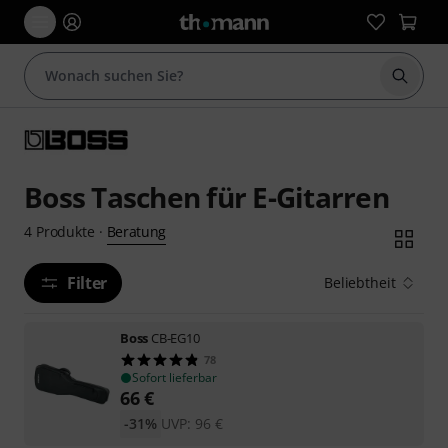
Suche 
Boss Taschen für E-Gitarren
Beratung
4
Produkte
·
Filter
Beliebtheit
Boss
CB-EG10
78
Sofort lieferbar
66
€
-31%
UVP:
96
€