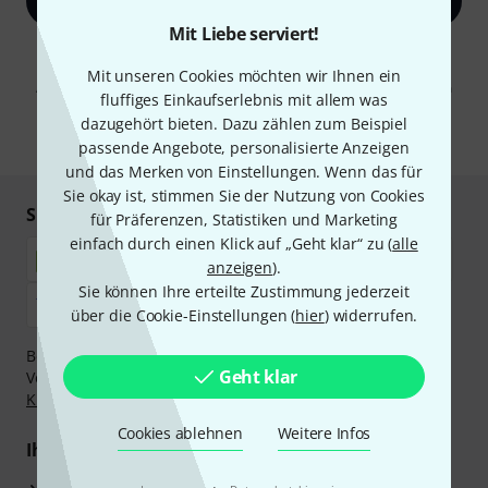
Jetzt anmelden
Mit Liebe serviert!
Mit Klick auf „Jetzt anmelden“ stimmen Sie dem Erhalt von E-Mail-
Werbung und einer Messung des E-Mail-Nutzungsverhaltens zu. Die
Mit unseren Cookies möchten wir Ihnen ein
Abmeldung ist jederzeit möglich. Weitere Informationen finden Sie in
fluffiges Einkaufserlebnis mit allem was
unseren
Datenschutzhinweisen
.
dazugehört bieten. Dazu zählen zum Beispiel
* Pflichtfeld
passende Angebote, personalisierte Anzeigen
und das Merken von Einstellungen. Wenn das für
Sie okay ist, stimmen Sie der Nutzung von Cookies
Sicher einkaufen & bezahlen
für Präferenzen, Statistiken und Marketing
einfach durch einen Klick auf „Geht klar“ zu (
alle
anzeigen
).
Sie können Ihre erteilte Zustimmung jederzeit
über die Cookie-Einstellungen (
hier
) widerrufen.
Bezahlen Sie vertraulich und sicher per Nachnahme,
Geht klar
Vorkasse, PayPal, Amazon Pay,
Klarna Sofort bezahlen
,
Klarna Ratenzahlung
oder Kreditkarte.
Cookies ablehnen
Weitere Infos
Ihre Vorteile
3 Jahre Thomann Garantie
·