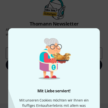
Thomann Newsletter
Abonniere den Thomann Newsletter und gewinne mit
etwas Glück einen von
50 Gutscheinen
über jeweils
50€
!
Inspirierende Beiträge
Deals
Thomann Insights
E-Mail-Adresse
*
Jetzt anmelden
Mit Klick auf „Jetzt anmelden“ stimmen Sie dem Erhalt von E-Mail-
Werbung und einer Messung des E-Mail-Nutzungsverhaltens zu. Die
Abmeldung ist jederzeit möglich. Weitere Informationen finden Sie in
unseren
Datenschutzhinweisen
.
Mit Liebe serviert!
* Pflichtfeld
Mit unseren Cookies möchten wir Ihnen ein
fluffiges Einkaufserlebnis mit allem was