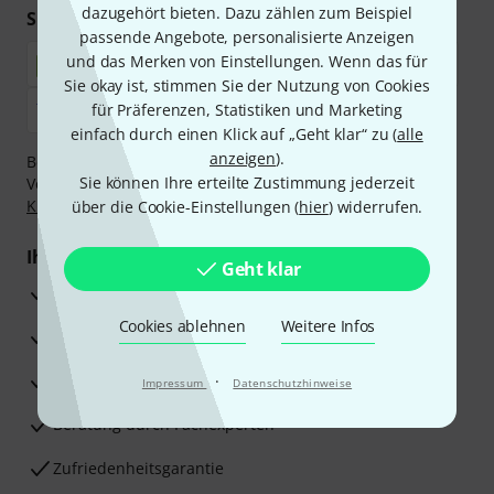
dazugehört bieten. Dazu zählen zum Beispiel
Sicher einkaufen & bezahlen
passende Angebote, personalisierte Anzeigen
und das Merken von Einstellungen. Wenn das für
Sie okay ist, stimmen Sie der Nutzung von Cookies
für Präferenzen, Statistiken und Marketing
einfach durch einen Klick auf „Geht klar“ zu (
alle
anzeigen
).
Bezahlen Sie vertraulich und sicher per Nachnahme,
Sie können Ihre erteilte Zustimmung jederzeit
Vorkasse, PayPal, Amazon Pay,
Klarna Sofort bezahlen
,
Klarna Ratenzahlung
oder Kreditkarte.
über die Cookie-Einstellungen (
hier
) widerrufen.
Ihre Vorteile
Geht klar
3 Jahre Thomann Garantie
Cookies ablehnen
Weitere Infos
30 Tage Money-Back-Garantie
Reparaturservice
·
Impressum
Datenschutzhinweise
Beratung durch Fachexperten
Zufriedenheitsgarantie