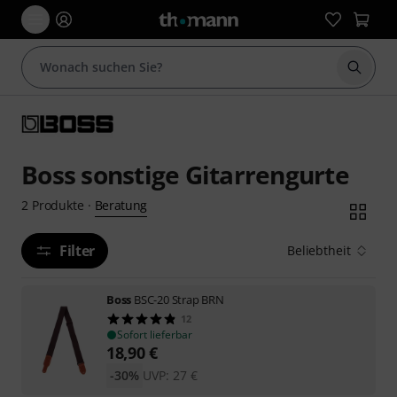
Suche 
Boss sonstige Gitarrengurte
Beratung
2
Produkte
·
Filter
Beliebtheit
Boss
BSC-20 Strap BRN
12
Sofort lieferbar
18,90
€
-30%
UVP:
27
€