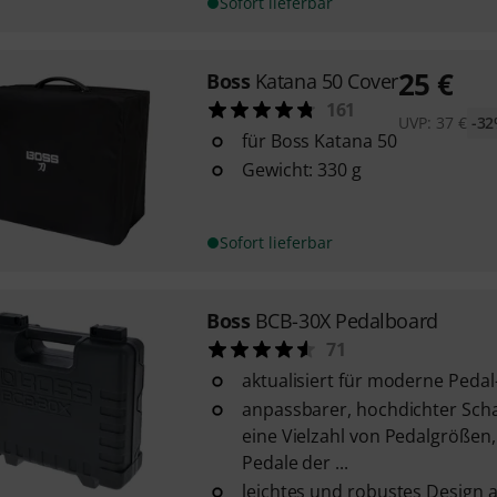
Sofort lieferbar
25
€
Boss
Katana 50 Cover
161
UVP:
37
€
-3
für Boss Katana 50
Gewicht: 330 g
Sofort lieferbar
Boss
BCB-30X Pedalboard
71
aktualisiert für moderne Peda
anpassbarer, hochdichter Scha
eine Vielzahl von Pedalgrößen,
Pedale der ...
leichtes und robustes Design 