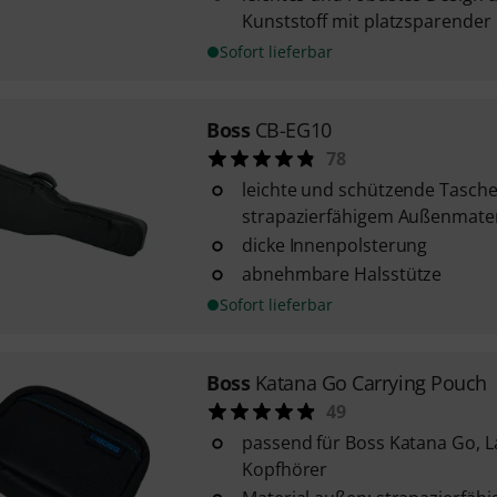
Kunststoff mit platzsparender
Sofort lieferbar
Boss
CB-EG10
78
leichte und schützende Tasche
strapazierfähigem Außenmater
dicke Innenpolsterung
abnehmbare Halsstütze
Sofort lieferbar
Boss
Katana Go Carrying Pouch
49
passend für Boss Katana Go, L
Kopfhörer