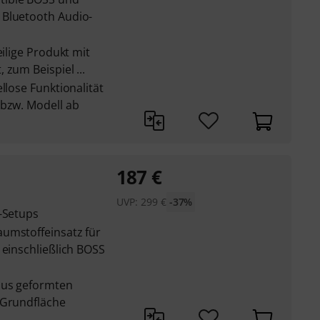
 Bluetooth Audio-
eilige Produkt mit
 zum Beispiel ...
llose Funktionalität
 bzw. Modell ab
187
€
UVP:
299
€
-37%
l-Setups
umstoffeinsatz für
 einschließlich BOSS
aus geformten
 Grundfläche