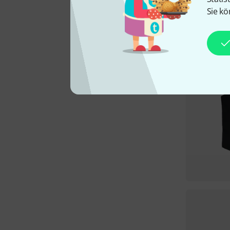
Sie kö