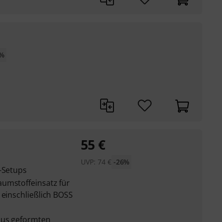
2%
55
€
UVP:
74
€
-26%
l-Setups
umstoffeinsatz für
 einschließlich BOSS
aus geformten