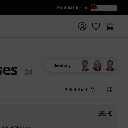
Kontakt
Über uns
DE / €
e mit Suchwort {searchTerm} starten
ses
Beratung
24
Beliebtheit
36
€
tible BOSS und