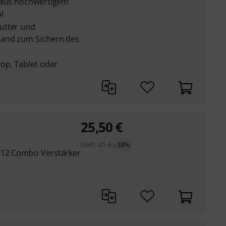
n aus hochwertigem
l
utter und
band zum Sichern des
op, Tablet oder
25,50
€
UVP:
41
€
-38%
212 Combo Verstärker