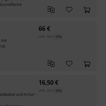
 Grundfläche
66
€
UVP:
96
€
-31%
 mit
ial
16,50
€
UVP:
29
€
-43%
adekabel und In-Ear-