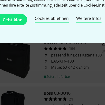
1000, ME-90, ME-90B
nnen Ihre erteilte Zustimmung jederzeit über die Cookie-Einst
Material: außen strapazierfähi
weiches Microfleece
Cookies ablehnen
Weitere Infos
Geht klar
Außentasche für Zubehör
Sofort lieferbar
2
Boss
Katana 100 Cover
164
U
passend für Boss Katana 100
BAC-KTN-100
Maße: 53 x 42 x 24 cm
Sofort lieferbar
Boss
CB-BU10
21