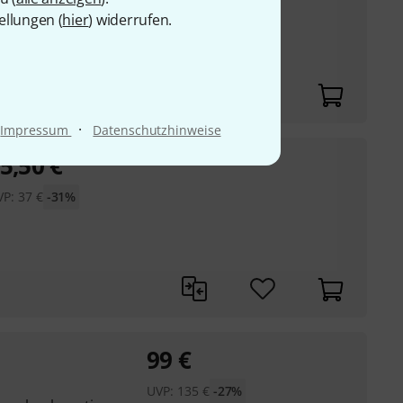
ellungen (
hier
) widerrufen.
ges Polyester, innen
·
Impressum
Datenschutzhinweise
5,50
€
VP:
37
€
-31%
99
€
UVP:
135
€
-27%