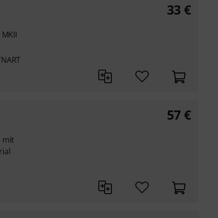
33
€
 MKII
KTNART
57
€
 mit
ial