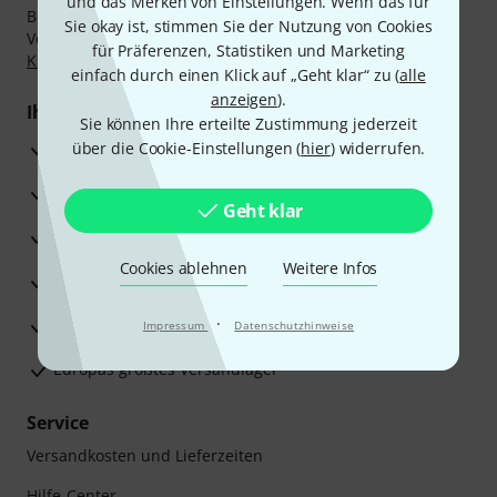
und das Merken von Einstellungen. Wenn das für
Bezahlen Sie vertraulich und sicher per Nachnahme,
Sie okay ist, stimmen Sie der Nutzung von Cookies
Vorkasse, PayPal, Amazon Pay,
Klarna Sofort bezahlen
,
für Präferenzen, Statistiken und Marketing
Klarna Ratenzahlung
oder Kreditkarte.
einfach durch einen Klick auf „Geht klar“ zu (
alle
anzeigen
).
Ihre Vorteile
Sie können Ihre erteilte Zustimmung jederzeit
3 Jahre Thomann Garantie
über die Cookie-Einstellungen (
hier
) widerrufen.
30 Tage Money-Back-Garantie
Geht klar
Reparaturservice
Cookies ablehnen
Weitere Infos
Beratung durch Fachexperten
·
Zufriedenheitsgarantie
Impressum
Datenschutzhinweise
Europas größtes Versandlager
Service
Versandkosten und Lieferzeiten
Hilfe-Center