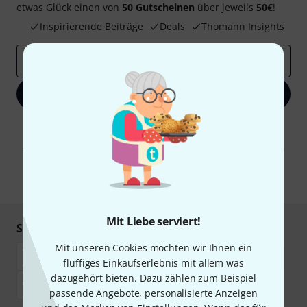
etwas Glück einen von
50 Gutscheinen
über jeweils
50€
!
Inspirierende Beiträge
Deals
Thomann Insights
E-Mail-Adresse
*
Jetzt anmelden
Mit Klick auf „Jetzt anmelden“ stimmen Sie dem Erhalt von E-Mail-
Werbung und einer Messung des E-Mail-Nutzungsverhaltens zu. Die
Abmeldung ist jederzeit möglich. Weitere Informationen finden Sie in
unseren
Datenschutzhinweisen
.
* Pflichtfeld
Mit Liebe serviert!
Sicher einkaufen & bezahlen
Mit unseren Cookies möchten wir Ihnen ein
fluffiges Einkaufserlebnis mit allem was
dazugehört bieten. Dazu zählen zum Beispiel
passende Angebote, personalisierte Anzeigen