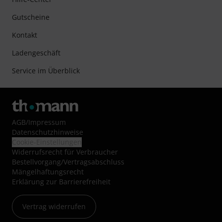
Gutscheine
Kontakt
Ladengeschäft
Service im Überblick
AGB
/
Impressum
Datenschutzhinweise
Cookie-Einstellungen
Widerrufsrecht für Verbraucher
Bestellvorgang/Vertragsabschluss
Mängelhaftungsrecht
Erklärung zur Barrierefreiheit
Vertrag widerrufen