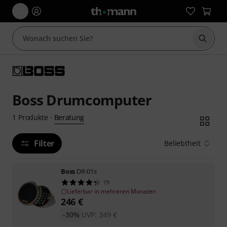
Suche 
Boss Drumcomputer
Beratung
1
Produkte
·
Filter
Beliebtheit
Boss
DR-01s
79
Lieferbar in mehreren Monaten
246
€
-30%
UVP:
349
€