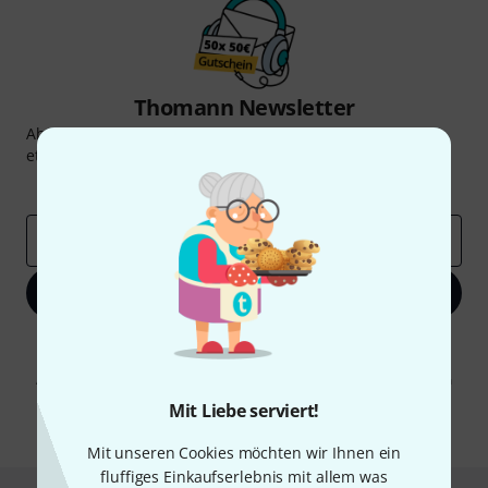
Thomann Newsletter
Abonniere den Thomann Newsletter und gewinne mit
etwas Glück einen von
50 Gutscheinen
über jeweils
50€
!
Inspirierende Beiträge
Deals
Thomann Insights
E-Mail-Adresse
*
Jetzt anmelden
Mit Klick auf „Jetzt anmelden“ stimmen Sie dem Erhalt von E-Mail-
Werbung und einer Messung des E-Mail-Nutzungsverhaltens zu. Die
Abmeldung ist jederzeit möglich. Weitere Informationen finden Sie in
unseren
Datenschutzhinweisen
.
Mit Liebe serviert!
* Pflichtfeld
Mit unseren Cookies möchten wir Ihnen ein
fluffiges Einkaufserlebnis mit allem was