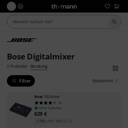
Suche 
Bose Digitalmixer
Beratung
2
Produkte
·
Filter
Beliebtheit
Bose
T8S Mixer
39
Sofort lieferbar
829
€
-17%
UVP:
999,01
€