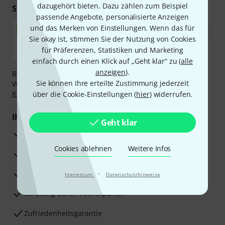
dazugehört bieten. Dazu zählen zum Beispiel
Sicher einkaufen & bezahlen
passende Angebote, personalisierte Anzeigen
und das Merken von Einstellungen. Wenn das für
Sie okay ist, stimmen Sie der Nutzung von Cookies
für Präferenzen, Statistiken und Marketing
einfach durch einen Klick auf „Geht klar“ zu (
alle
anzeigen
).
Bezahlen Sie vertraulich und sicher per Nachnahme,
Sie können Ihre erteilte Zustimmung jederzeit
Vorkasse, PayPal, Amazon Pay,
Klarna Sofort bezahlen
,
Klarna Ratenzahlung
oder Kreditkarte.
über die Cookie-Einstellungen (
hier
) widerrufen.
Ihre Vorteile
Geht klar
3 Jahre Thomann Garantie
Cookies ablehnen
Weitere Infos
30 Tage Money-Back-Garantie
Reparaturservice
·
Impressum
Datenschutzhinweise
Beratung durch Fachexperten
Zufriedenheitsgarantie