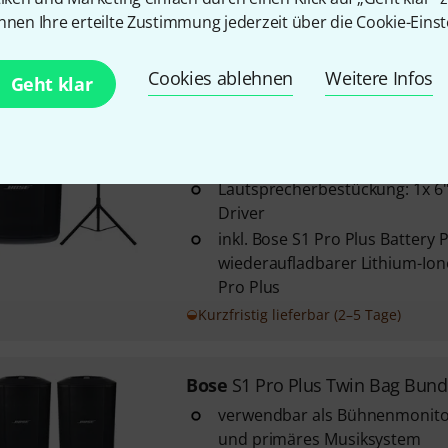
Pro Plus
nnen Ihre erteilte Zustimmung jederzeit über die Cookie-Einst
Sofort lieferbar
Cookies ablehnen
Weitere Infos
Geht klar
Bose
S1 Pro Plus Stand Bundle
verwendbar als Bühnenmonito
und primäres Musiksystem
Lautsprecherbestückung: 1x 6"
Driver
inkl. Bose S1 Pro Plus Battery 
wiederaufladbarer Lithium-Ion
Pro Plus
Kurzfristig lieferbar (2–5 Tage)
Bose
S1 Pro Plus Twin Bag Bund
verwendbar als Bühnenmonito
und primäres Musiksystem