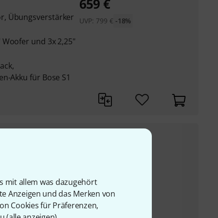
659
€
r, Übungsverstärker
UVP:
799
€
-18%
 Woofer und 3x 2,25"
Pack,
en-Akku für Bose S1
679
€
r, Übungsverstärker
UVP:
799
€
-15%
 Woofer und 3x 2,25"
is mit allem was dazugehört
rte Anzeigen und das Merken von
Pack,
von Cookies für Präferenzen,
en-Akku für Bose S1
u (
alle anzeigen
).