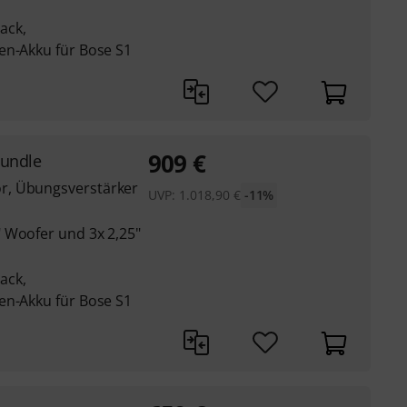
Pack,
en-Akku für Bose S1
909
€
Bundle
r, Übungsverstärker
UVP:
1.018,90
€
-11%
 Woofer und 3x 2,25"
Pack,
en-Akku für Bose S1