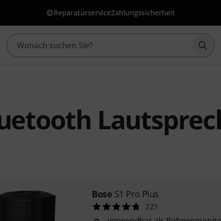
Reparaturservice
Zahlungssicherheit
Such
uetooth Lautsprec
Bose
S1 Pro Plus
221
verwendbar als Bühnenmonito