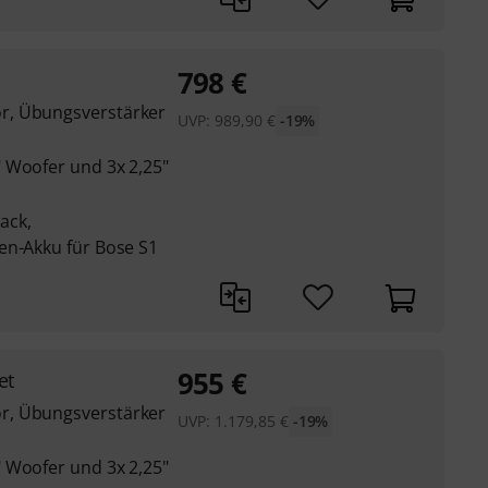
798
€
r, Übungsverstärker
UVP:
989,90
€
-19%
 Woofer und 3x 2,25"
Pack,
en-Akku für Bose S1
955
€
et
r, Übungsverstärker
UVP:
1.179,85
€
-19%
 Woofer und 3x 2,25"