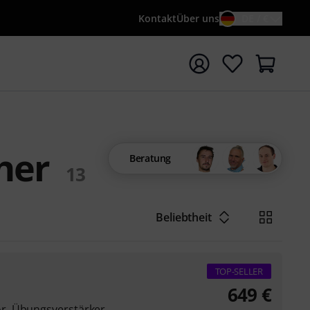
Kontakt
Über uns
DE / €
e mit Suchwort {searchTerm} starten
her
Beratung
13
Beliebtheit
TOP-SELLER
649
€
r, Übungsverstärker