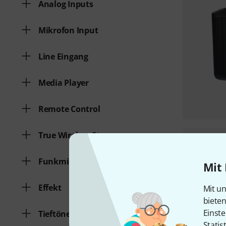
Analog Inputs
Mikrofon Input
Line Eingang
Media Player
Remote Control
True Wireless Stereo
Funkmic Hand/Head
Mit 
Effekt
Mit un
biete
Einste
Tieftöner in Zoll
Statis