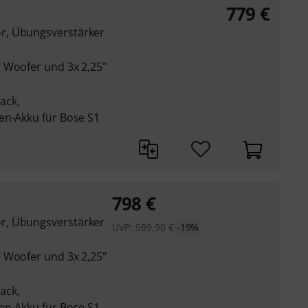
779
€
r, Übungsverstärker
 Woofer und 3x 2,25"
Pack,
en-Akku für Bose S1
798
€
r, Übungsverstärker
UVP:
989,90
€
-19%
 Woofer und 3x 2,25"
Pack,
en-Akku für Bose S1