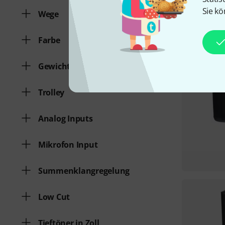
Sie kö
Wege
Farbe
Gewicht
Trolley
Analog Inputs
Mikrofon Input
Summenklangregelung
Low Cut
Tieftöner in Zoll