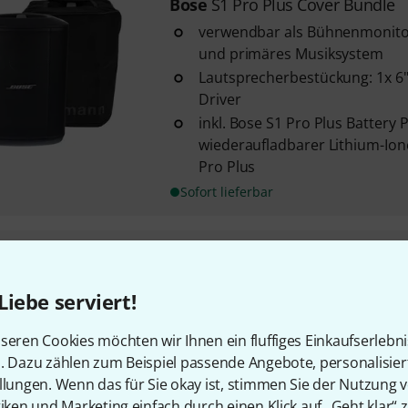
Bose
S1 Pro Plus Cover Bundle
verwendbar als Bühnenmonito
und primäres Musiksystem
Lautsprecherbestückung: 1x 6"
Driver
inkl. Bose S1 Pro Plus Battery 
wiederaufladbarer Lithium-Ion
Pro Plus
Sofort lieferbar
Bose
S1 Pro Plus Bag Bundle
verwendbar als Bühnenmonito
Liebe serviert!
und primäres Musiksystem
Lautsprecherbestückung: 1x 6"
seren Cookies möchten wir Ihnen ein fluffiges Einkaufserlebn
Driver
n. Dazu zählen zum Beispiel passende Angebote, personalisie
inkl. Bose S1 Pro Plus Battery 
llungen. Wenn das für Sie okay ist, stimmen Sie der Nutzung 
wiederaufladbarer Lithium-Ion
tiken und Marketing einfach durch einen Klick auf „Geht klar“ z