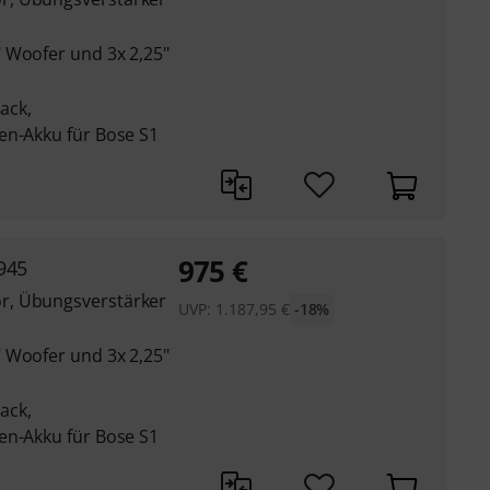
 Woofer und 3x 2,25"
Pack,
en-Akku für Bose S1
975
€
945
r, Übungsverstärker
UVP:
1.187,95
€
-18%
 Woofer und 3x 2,25"
Pack,
en-Akku für Bose S1