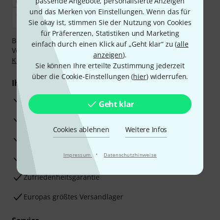
passende Angebote, personalisierte Anzeigen
und das Merken von Einstellungen. Wenn das für
Sie okay ist, stimmen Sie der Nutzung von Cookies
für Präferenzen, Statistiken und Marketing
Bezahlen Sie vertraulich und sicher per Nachnahme,
einfach durch einen Klick auf „Geht klar“ zu (
alle
Vorkasse, PayPal, Amazon Pay,
Klarna Sofort bezahlen
,
anzeigen
).
Klarna Ratenzahlung
oder Kreditkarte.
Sie können Ihre erteilte Zustimmung jederzeit
über die Cookie-Einstellungen (
hier
) widerrufen.
Ihre Vorteile
3 Jahre Thomann Garantie
Geht klar
30 Tage Money-Back-Garantie
Cookies ablehnen
Weitere Infos
Reparaturservice
·
Impressum
Datenschutzhinweise
Beratung durch Fachexperten
Zufriedenheitsgarantie
Europas größtes Versandlager