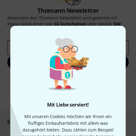
Thomann Newsletter
Abonniere den Thomann Newsletter und gewinne mit
etwas Glück einen von
50 Gutscheinen
über jeweils
50€
!
Inspirierende Beiträge
Deals
Thomann Insights
E-Mail-Adresse
*
Jetzt anmelden
Mit Klick auf „Jetzt anmelden“ stimmen Sie dem Erhalt von E-Mail-
Werbung und einer Messung des E-Mail-Nutzungsverhaltens zu. Die
Abmeldung ist jederzeit möglich. Weitere Informationen finden Sie in
unseren
Datenschutzhinweisen
.
* Pflichtfeld
Mit Liebe serviert!
Mit unseren Cookies möchten wir Ihnen ein
Sicher einkaufen & bezahlen
fluffiges Einkaufserlebnis mit allem was
dazugehört bieten. Dazu zählen zum Beispiel