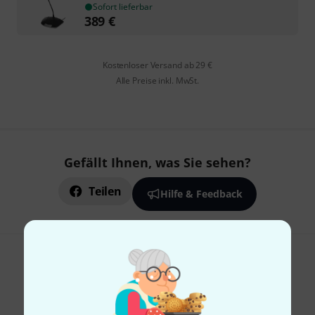
Sofort lieferbar
389
€
Kostenloser Versand ab 29 €
Alle Preise inkl. MwSt.
Gefällt Ihnen, was Sie sehen?
Teilen
Hilfe & Feedback