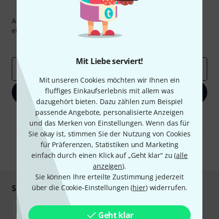
Thomann Newsletter
Abonniere den Thomann Newsletter und gewinne mit
etwas Glück einen von
50 Gutscheinen
über jeweils
50€
!
Inspirierende Beiträge
Deals
Thomann Insights
Mit Liebe serviert!
E-Mail-Adresse
*
Mit unseren Cookies möchten wir Ihnen ein
fluffiges Einkaufserlebnis mit allem was
Jetzt anmelden
dazugehört bieten. Dazu zählen zum Beispiel
passende Angebote, personalisierte Anzeigen
Mit Klick auf „Jetzt anmelden“ stimmen Sie dem Erhalt von E-Mail-
und das Merken von Einstellungen. Wenn das für
Werbung und einer Messung des E-Mail-Nutzungsverhaltens zu. Die
Abmeldung ist jederzeit möglich. Weitere Informationen finden Sie in
Sie okay ist, stimmen Sie der Nutzung von Cookies
unseren
Datenschutzhinweisen
.
für Präferenzen, Statistiken und Marketing
einfach durch einen Klick auf „Geht klar“ zu (
* Pflichtfeld
alle
anzeigen
).
Sie können Ihre erteilte Zustimmung jederzeit
Sicher einkaufen & bezahlen
über die Cookie-Einstellungen (
hier
) widerrufen.
Geht klar