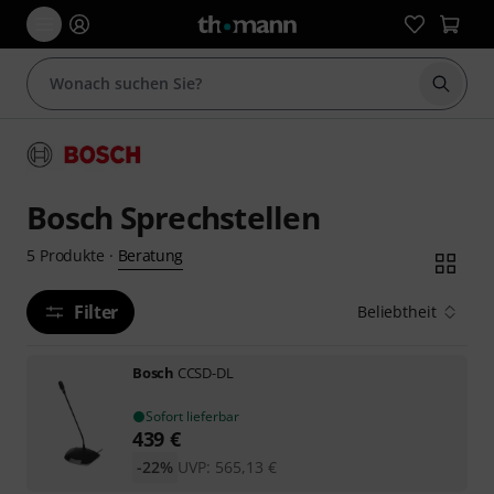
Suche 
Bosch Sprechstellen
Beratung
5
Produkte
·
Filter
Beliebtheit
Bosch
CCSD-DL
Sofort lieferbar
439
€
-22%
UVP:
565,13
€