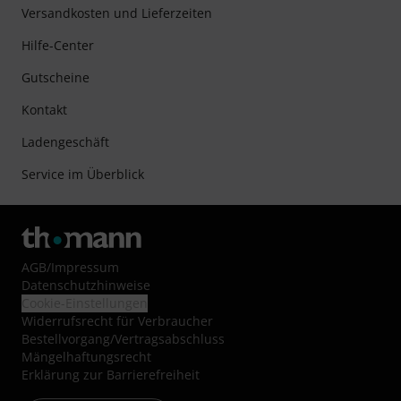
Versandkosten und Lieferzeiten
Hilfe-Center
Gutscheine
Kontakt
Ladengeschäft
Service im Überblick
AGB
/
Impressum
Datenschutzhinweise
Cookie-Einstellungen
Widerrufsrecht für Verbraucher
Bestellvorgang/Vertragsabschluss
Mängelhaftungsrecht
Erklärung zur Barrierefreiheit