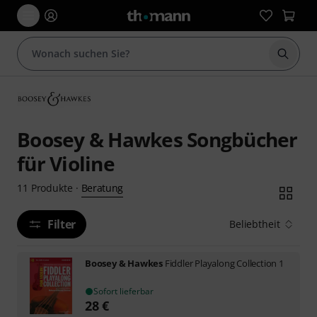
Suche 
Boosey & Hawkes Songbücher
für Violine
Beratung
11
Produkte
·
Filter
Beliebtheit
Boosey & Hawkes
Fiddler Playalong Collection 1
Sofort lieferbar
28
€