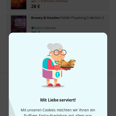
In 7–9 Wochen lieferbar
28
€
Boosey & Hawkes
Fiddler Playalong Collection 2
Sofort lieferbar
28
€
Kostenloser Versand ab 29 €
Alle Preise inkl. MwSt.
Gefällt Ihnen, was Sie sehen?
Teilen
Hilfe & Feedback
Mit Liebe serviert!
Mit unseren Cookies möchten wir Ihnen ein
fluffiges Einkaufserlebnis mit allem was