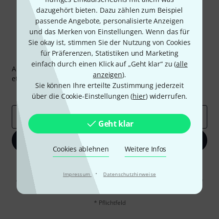
dazugehört bieten. Dazu zählen zum Beispiel
passende Angebote, personalisierte Anzeigen
und das Merken von Einstellungen. Wenn das für
Sie okay ist, stimmen Sie der Nutzung von Cookies
für Präferenzen, Statistiken und Marketing
Thomann Newsletter
einfach durch einen Klick auf „Geht klar“ zu (
alle
Abonniere den Thomann Newsletter und gewinne mit
anzeigen
).
etwas Glück einen von
50 Gutscheinen
über jeweils
50€
!
Sie können Ihre erteilte Zustimmung jederzeit
Inspirierende Beiträge
Deals
Thomann Insights
über die Cookie-Einstellungen (
hier
) widerrufen.
E-Mail-Adresse
*
Geht klar
Jetzt anmelden
Cookies ablehnen
Weitere Infos
Mit Klick auf „Jetzt anmelden“ stimmen Sie dem Erhalt von E-Mail-
Werbung und einer Messung des E-Mail-Nutzungsverhaltens zu. Die
·
Impressum
Datenschutzhinweise
Abmeldung ist jederzeit möglich. Weitere Informationen finden Sie in
unseren
Datenschutzhinweisen
.
* Pflichtfeld