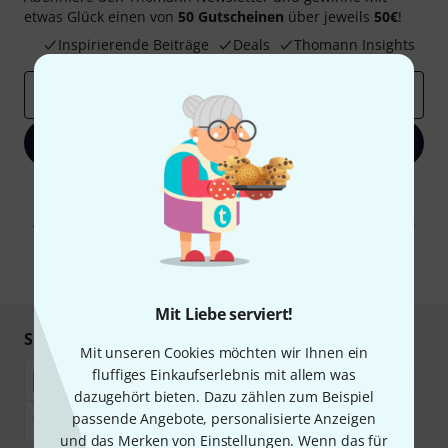
etwas Glück einen von
50 Gutscheinen
über jeweils
50€
!
Inspirierende Beiträge
Deals
Thomann Insights
E-Mail-Adresse
*
Jetzt anmelden
Mit Klick auf „Jetzt anmelden“ stimmen Sie dem Erhalt von E-Mail-
Werbung und einer Messung des E-Mail-Nutzungsverhaltens zu. Die
Abmeldung ist jederzeit möglich. Weitere Informationen finden Sie in
unseren
Datenschutzhinweisen
.
* Pflichtfeld
Mit Liebe serviert!
Sicher einkaufen & bezahlen
Mit unseren Cookies möchten wir Ihnen ein
fluffiges Einkaufserlebnis mit allem was
dazugehört bieten. Dazu zählen zum Beispiel
passende Angebote, personalisierte Anzeigen
und das Merken von Einstellungen. Wenn das für