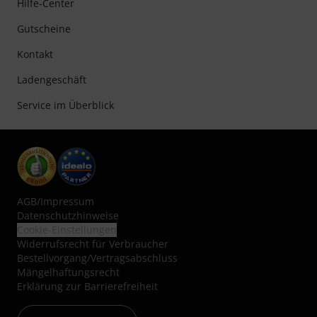
Hilfe-Center
Gutscheine
Kontakt
Ladengeschäft
Service im Überblick
AGB
/
Impressum
Datenschutzhinweise
Cookie-Einstellungen
Widerrufsrecht für Verbraucher
Bestellvorgang/Vertragsabschluss
Mängelhaftungsrecht
Erklärung zur Barrierefreiheit