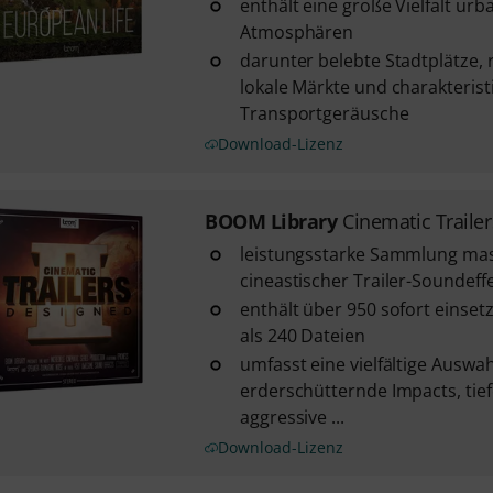
enthält eine große Vielfalt urb
Atmosphären
darunter belebte Stadtplätze, 
lokale Märkte und charakterist
Transportgeräusche
Download-Lizenz
BOOM Library
Cinematic Trailer
leistungsstarke Sammlung mas
cineastischer Trailer-Soundeff
enthält über 950 sofort einse
als 240 Dateien
umfasst eine vielfältige Auswa
erderschütternde Impacts, tie
aggressive ...
Download-Lizenz