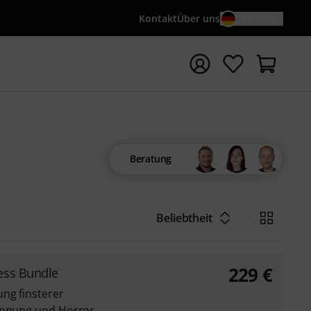
Kontakt
Über uns
DE / €
e mit Suchwort {searchTerm} starten
Beratung
Beliebtheit
229
€
ess Bundle
ng finsterer
pannung und Horror