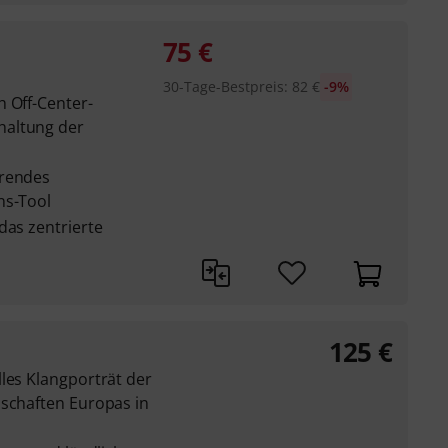
75
€
30-Tage-Bestpreis
:
82
€
-9%
h Off-Center-
haltung der
arendes
ns-Tool
das zentrierte
125
€
les Klangporträt der
dschaften Europas in