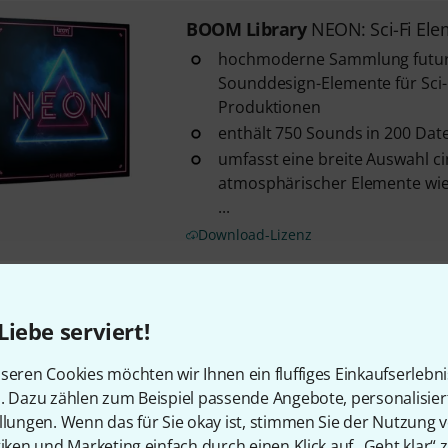
BOOM Library
NEON: Sci-Fi Ele
hochmoderne Sammlung futuri
Sounddesign-Elemente für Sci-F
Produktionen
enthält 750 Sounds in 200 Dat
umfasst eine breite Auswahl c
atmosphärischer Elemente wie 
...
Download-Lizenz
BOOM Library
Seasons of Eart
Liebe serviert!
reichhaltige Sammlung sauber
nordamerikanischer Sommer-
seren Cookies möchten wir Ihnen ein fluffiges Einkaufserlebn
umfasst 88 Stereodateien
n. Dazu zählen zum Beispiel passende Angebote, personalisie
enthält eine breite Auswahl le
llungen. Wenn das für Sie okay ist, stimmen Sie der Nutzung 
Klanglandschaften wie Zikaden,
tiken und Marketing einfach durch einen Klick auf „Geht klar“ z