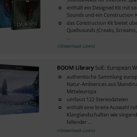
enthält ein Designed Kit mit s
Sounds und ein Construction K
das Construction Kit bietet üb
Quellsounds (Creaks, Screams
...
Download-Lizenz
BOOM Library
SoE: European W
authentische Sammlung europ
Natur-Ambiences aus Skandin
Mitteleuropa
umfasst 122 Stereodateien
enthält eine breite Auswahl ro
Klanglandschaften wie singend
fallender ...
Download-Lizenz