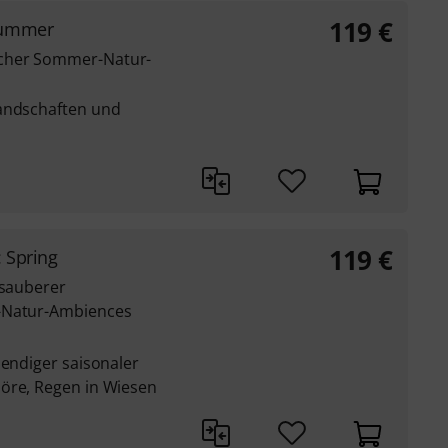
119
€
Summer
cher Sommer-Natur-
Landschaften und
119
€
: Spring
 sauberer
s-Natur-Ambiences
bendiger saisonaler
öre, Regen in Wiesen