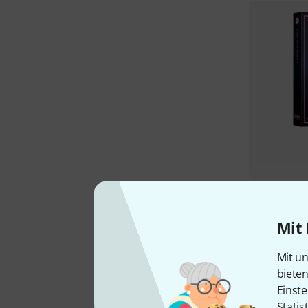
Mit 
Mit un
biete
Einste
Statis