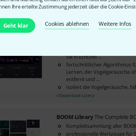
Kojotenheulen, Kolibris, ...
nnen Ihre erteilte Zustimmung jederzeit über die Cookie-Einst
Download-Lizenz
Cookies ablehnen
Weitere Infos
Geht klar
BOOM Library
Debird
Vogelgeräusch-Entfernungs-Pl
Vogelgeräusche in Ihren Aufn
sie in Echtzeit ...
fortschrittlicher Algorithmus f
Lernen, der Vogelgeräusche o
entfernt und ...
isoliert die Vogelgeräusche, fa
Download-Lizenz
BOOM Library
The Complete B
Komplettsammlung aller BOOM 
professionelle Werkzeuge für 