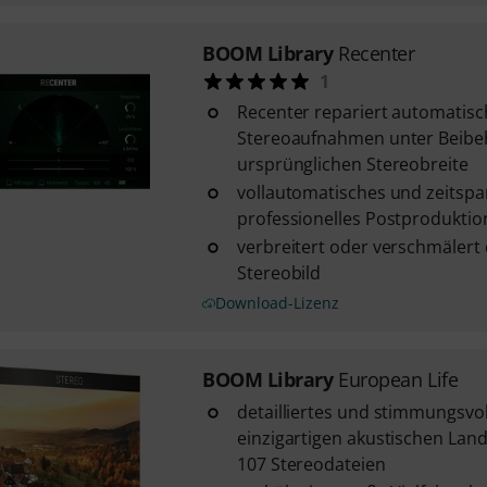
BOOM Library
Recenter
1
Recenter repariert automatisc
Stereoaufnahmen unter Beibe
ursprünglichen Stereobreite
vollautomatisches und zeitsp
professionelles Postproduktio
verbreitert oder verschmälert 
Stereobild
Download-Lizenz
BOOM Library
European Life
detailliertes und stimmungsvol
einzigartigen akustischen Lan
107 Stereodateien