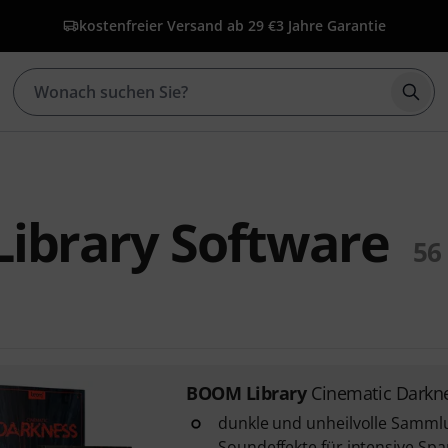
kostenfreier Versand ab 29 €
3 Jahre Garantie
Such
ibrary Software
56
BOOM Library
Cinematic Darkn
dunkle und unheilvolle Sammlu
Soundeffekte für intensive S