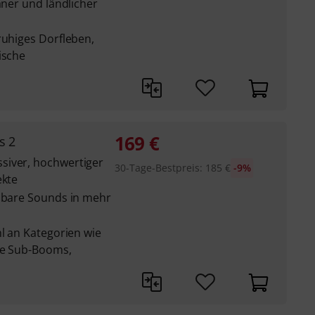
aner und ländlicher
ruhiges Dorfleben,
ische
169
€
s 2
siver, hochwertiger
30-Tage-Bestpreis
:
185
€
-9%
ekte
tzbare Sounds in mehr
hl an Kategorien wie
fe Sub-Booms,