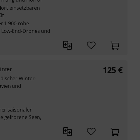
ofort einsetzbaren
it
er 1.900 rohe
, Low-End-Drones und
125
€
inter
äischer Winter-
avien und
her saisonaler
e gefrorene Seen,