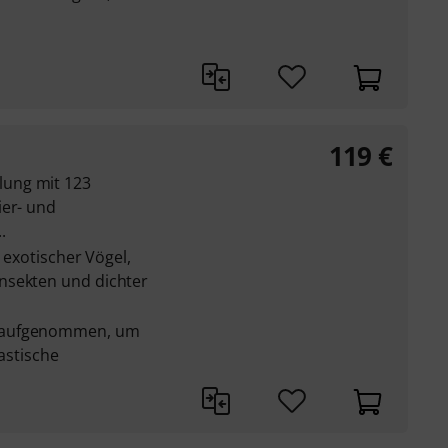
119
€
ung mit 123
ier- und
.
l exotischer Vögel,
nsekten und dichter
 aufgenommen, um
eastische