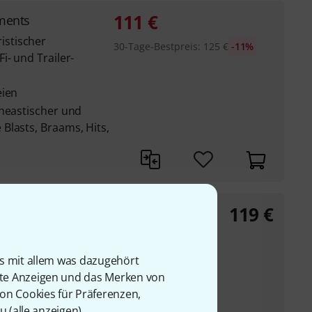
111
€
ments
stischer
30-Tage-Bestpreis
:
125
€
-11%
i- und Trailer-
eien
ineastischer und
Blasts, Braams, Hits,
119
€
h: Summer
er
Natur-Ambiences
is mit allem was dazugehört
rte Anzeigen und das Merken von
bendiger saisonaler
von Cookies für Präferenzen,
 Grillen,
u (
alle anzeigen
).