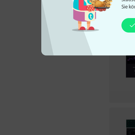
Sie kö