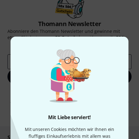
Thomann Newsletter
Abonniere den Thomann Newsletter und gewinne mit
etwas Glück einen von
50 Gutscheinen
über jeweils
50€
!
Inspirierende Beiträge
Deals
Thomann Insights
E-Mail-Adresse
*
Jetzt anmelden
Mit Klick auf „Jetzt anmelden“ stimmen Sie dem Erhalt von E-Mail-
Werbung und einer Messung des E-Mail-Nutzungsverhaltens zu. Die
Abmeldung ist jederzeit möglich. Weitere Informationen finden Sie in
unseren
Datenschutzhinweisen
.
* Pflichtfeld
Mit Liebe serviert!
Mit unseren Cookies möchten wir Ihnen ein
fluffiges Einkaufserlebnis mit allem was
Sicher einkaufen & bezahlen