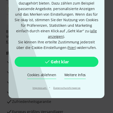
dazugehört bieten. Dazu zählen zum Beispiel
passende Angebote, personalisierte Anzeigen
und das Merken von Einstellungen. Wenn das für
Sie okay ist, stimmen Sie der Nutzung von Cookies
für Präferenzen, Statistiken und Marketing
einfach durch einen Klick auf „Geht klar“ zu (
alle
Bezahlen Sie vertraulich und sicher per Nachnahme,
Vorkasse, PayPal, Amazon Pay,
anzeigen
Klarna Sofort bezahlen
).
,
Klarna Ratenzahlung
oder Kreditkarte.
Sie können Ihre erteilte Zustimmung jederzeit
über die Cookie-Einstellungen (
hier
) widerrufen.
Ihre Vorteile
3 Jahre Thomann Garantie
Geht klar
30 Tage Money-Back-Garantie
Cookies ablehnen
Weitere Infos
Reparaturservice
·
Impressum
Datenschutzhinweise
Beratung durch Fachexperten
Zufriedenheitsgarantie
Europas größtes Versandlager