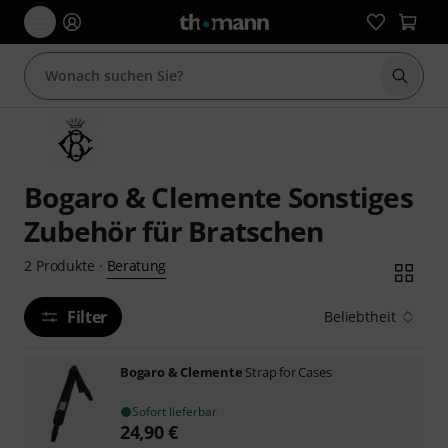
Suche 
Bogaro & Clemente Sonstiges
Zubehör für Bratschen
Beratung
2
Produkte
·
Filter
Beliebtheit
Bogaro & Clemente
Strap for Cases
Sofort lieferbar
24,90
€