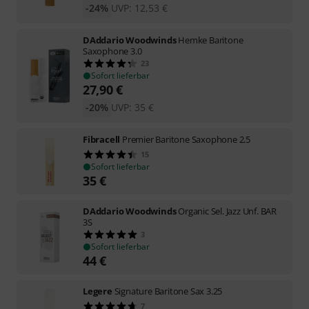
-24%
UVP:
12,53
€
DAddario Woodwinds
Hemke Baritone
Saxophone 3.0
23
Sofort lieferbar
27,90
€
-20%
UVP:
35
€
Fibracell
Premier Baritone Saxophone 2.5
15
Sofort lieferbar
35
€
DAddario Woodwinds
Organic Sel. Jazz Unf. BAR
3S
3
Sofort lieferbar
44
€
Legere
Signature Baritone Sax 3.25
7