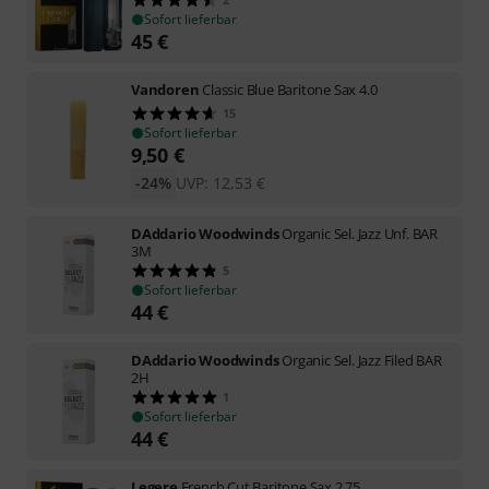
Sofort lieferbar
45
€
Vandoren
Classic Blue Baritone Sax 4.0
15
Sofort lieferbar
9,50
€
-24%
UVP:
12,53
€
DAddario Woodwinds
Organic Sel. Jazz Unf. BAR
3M
5
Sofort lieferbar
44
€
DAddario Woodwinds
Organic Sel. Jazz Filed BAR
2H
1
Sofort lieferbar
44
€
Legere
French Cut Baritone Sax 2.75