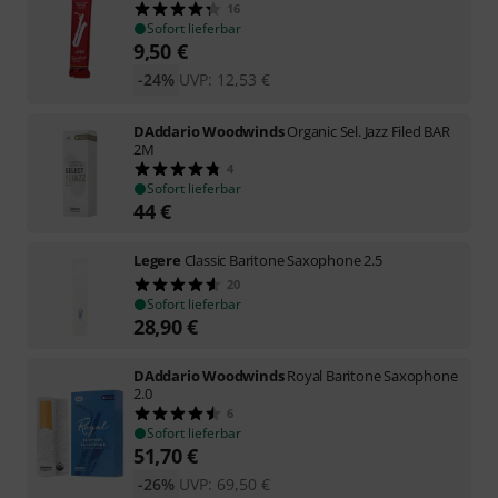
16
Sofort lieferbar
9,50
€
-24%
UVP:
12,53
€
DAddario Woodwinds
Organic Sel. Jazz Filed BAR
2M
4
Sofort lieferbar
44
€
Legere
Classic Baritone Saxophone 2.5
20
Sofort lieferbar
28,90
€
DAddario Woodwinds
Royal Baritone Saxophone
2.0
6
Sofort lieferbar
51,70
€
-26%
UVP:
69,50
€