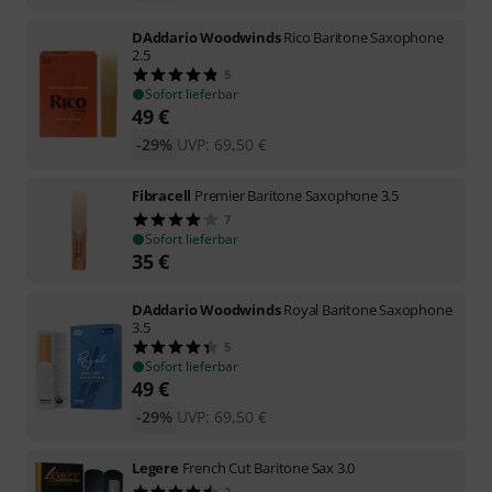
DAddario Woodwinds
Rico Baritone Saxophone
2.5
5
Sofort lieferbar
49
€
-29%
UVP:
69,50
€
Fibracell
Premier Baritone Saxophone 3.5
7
Sofort lieferbar
35
€
DAddario Woodwinds
Royal Baritone Saxophone
3.5
5
Sofort lieferbar
49
€
-29%
UVP:
69,50
€
Legere
French Cut Baritone Sax 3.0
2