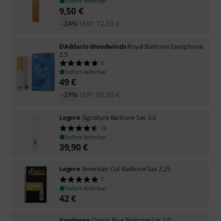
Sofort lieferbar
9,50
€
-24%
UVP:
12,53
€
DAddario Woodwinds
Royal Baritone Saxophone
2.5
8
Sofort lieferbar
49
€
-29%
UVP:
69,50
€
Legere
Signature Baritone Sax 3.0
16
Sofort lieferbar
39,90
€
Legere
American Cut Baritone Sax 2.25
7
Sofort lieferbar
42
€
Vandoren
Classic Blue Baritone Sax 2.0