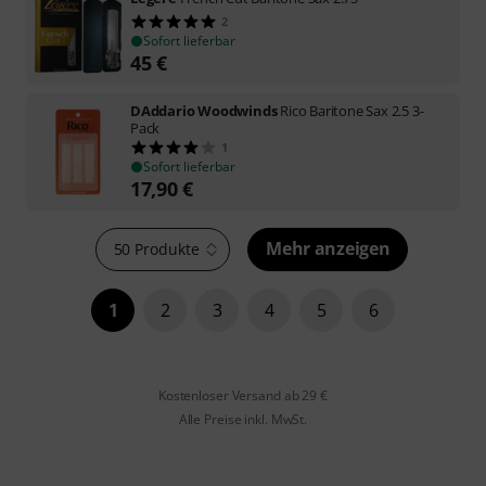
2
Sofort lieferbar
45
€
DAddario Woodwinds
Rico Baritone Sax 2.5 3-
Pack
1
Sofort lieferbar
17,90
€
Mehr anzeigen
50 Produkte
1
2
3
4
5
6
Kostenloser Versand ab 29 €
Alle Preise inkl. MwSt.