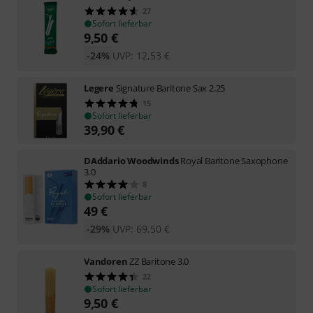
27
Sofort lieferbar
9,50
€
-24%
UVP:
12,53
€
Legere
Signature Baritone Sax 2.25
15
Sofort lieferbar
39,90
€
DAddario Woodwinds
Royal Baritone Saxophone
3.0
8
Sofort lieferbar
49
€
-29%
UVP:
69,50
€
Vandoren
ZZ Baritone 3.0
22
Sofort lieferbar
9,50
€