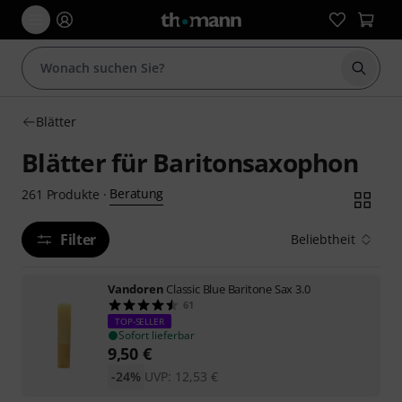
Suche 
Blätter
Blätter für Baritonsaxophon
Beratung
261
Produkte
·
Filter
Beliebtheit
Vandoren
Classic Blue Baritone Sax 3.0
61
TOP-SELLER
Sofort lieferbar
9,50
€
-24%
UVP:
12,53
€