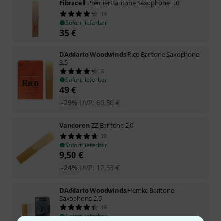
Fibracell
Premier Baritone Saxophone 3.0
14
Sofort lieferbar
35
€
DAddario Woodwinds
Rico Baritone Saxophone
3.5
3
Sofort lieferbar
49
€
-29%
UVP:
69,50
€
Vandoren
ZZ Baritone 2.0
28
Sofort lieferbar
9,50
€
-24%
UVP:
12,53
€
DAddario Woodwinds
Hemke Baritone
Saxophone 2.5
16
Sofort lieferbar