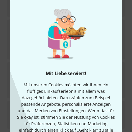
23,50
€
-33%
UVP:
35
€
DAddario Woodwinds
Hemke Baritone
Saxophone 3.5
8
Sofort lieferbar
27,90
€
-20%
UVP:
35
€
DAddario Woodwinds
Plasticover Baritone 2.5
Mit Liebe serviert!
6
Sofort lieferbar
45
€
Mit unseren Cookies möchten wir Ihnen ein
fluffiges Einkaufserlebnis mit allem was
-32%
UVP:
66,50
€
dazugehört bieten. Dazu zählen zum Beispiel
passende Angebote, personalisierte Anzeigen
Harry Hartmann Fiberreed
Carbon Baritone MS
und das Merken von Einstellungen. Wenn das für
8
Sie okay ist, stimmen Sie der Nutzung von Cookies
Sofort lieferbar
39
€
für Präferenzen, Statistiken und Marketing
einfach durch einen Klick auf „Geht klar“ zu (
alle