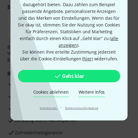
dazugehört bieten. Dazu zählen zum Beispiel
Sicher einkaufen & bezahlen
passende Angebote, personalisierte Anzeigen
und das Merken von Einstellungen. Wenn das für
Sie okay ist, stimmen Sie der Nutzung von Cookies
für Präferenzen, Statistiken und Marketing
einfach durch einen Klick auf „Geht klar“ zu (
alle
anzeigen
).
Bezahlen Sie vertraulich und sicher per Nachnahme,
Sie können Ihre erteilte Zustimmung jederzeit
Vorkasse, PayPal, Amazon Pay,
Klarna Sofort bezahlen
,
über die Cookie-Einstellungen (
hier
) widerrufen.
Klarna Ratenzahlung
oder Kreditkarte.
Ihre Vorteile
Geht klar
3 Jahre Thomann Garantie
Cookies ablehnen
Weitere Infos
30 Tage Money-Back-Garantie
·
Reparaturservice
Impressum
Datenschutzhinweise
Beratung durch Fachexperten
Zufriedenheitsgarantie