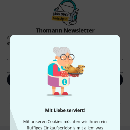
Thomann Newsletter
Abonniere den Thomann Newsletter und gewinne mit
etwas Glück einen von
50 Gutscheinen
über jeweils
50€
!
Inspirierende Beiträge
Deals
Thomann Insights
E-Mail-Adresse
*
Jetzt anmelden
Mit Klick auf „Jetzt anmelden“ stimmen Sie dem Erhalt von E-Mail-
Werbung und einer Messung des E-Mail-Nutzungsverhaltens zu. Die
Abmeldung ist jederzeit möglich. Weitere Informationen finden Sie in
unseren
Datenschutzhinweisen
.
Mit Liebe serviert!
* Pflichtfeld
Mit unseren Cookies möchten wir Ihnen ein
fluffiges Einkaufserlebnis mit allem was