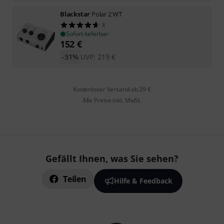
Blackstar
Polar 2 WT
8
Sofort lieferbar
152
€
-31%
UVP:
219
€
Kostenloser Versand ab 29 €
Alle Preise inkl. MwSt.
Gefällt Ihnen, was Sie sehen?
Teilen
Hilfe & Feedback