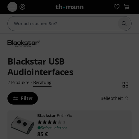
Suche 
Blackstar USB
Audiointerfaces
Beratung
2
Produkte
·
Filter
Beliebtheit
Blackstar
Polar Go
3
Sofort lieferbar
85
€