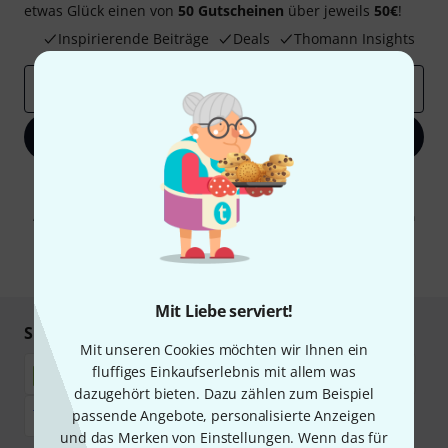
etwas Glück einen von
50 Gutscheinen
über jeweils
50€
!
Inspirierende Beiträge
Deals
Thomann Insights
E-Mail-Adresse
*
Jetzt anmelden
Mit Klick auf „Jetzt anmelden“ stimmen Sie dem Erhalt von E-Mail-
Werbung und einer Messung des E-Mail-Nutzungsverhaltens zu. Die
Abmeldung ist jederzeit möglich. Weitere Informationen finden Sie in
unseren
Datenschutzhinweisen
.
* Pflichtfeld
Mit Liebe serviert!
Sicher einkaufen & bezahlen
Mit unseren Cookies möchten wir Ihnen ein
fluffiges Einkaufserlebnis mit allem was
dazugehört bieten. Dazu zählen zum Beispiel
passende Angebote, personalisierte Anzeigen
und das Merken von Einstellungen. Wenn das für