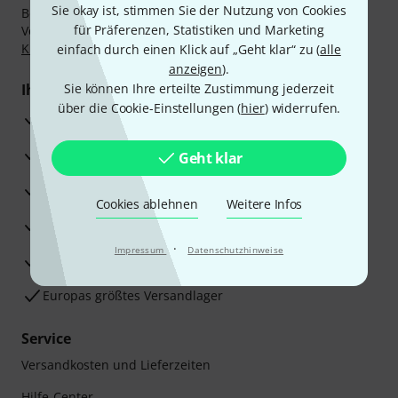
Sie okay ist, stimmen Sie der Nutzung von Cookies
Bezahlen Sie vertraulich und sicher per Nachnahme,
für Präferenzen, Statistiken und Marketing
Vorkasse, PayPal, Amazon Pay,
Klarna Sofort bezahlen
,
Klarna Ratenzahlung
oder Kreditkarte.
einfach durch einen Klick auf „Geht klar“ zu (
alle
anzeigen
).
Ihre Vorteile
Sie können Ihre erteilte Zustimmung jederzeit
über die Cookie-Einstellungen (
hier
) widerrufen.
3 Jahre Thomann Garantie
30 Tage Money-Back-Garantie
Geht klar
Reparaturservice
Cookies ablehnen
Weitere Infos
Beratung durch Fachexperten
·
Impressum
Datenschutzhinweise
Zufriedenheitsgarantie
Europas größtes Versandlager
Service
Versandkosten und Lieferzeiten
Hilfe-Center