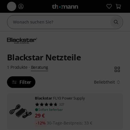
Suche 
Blackstar Netzteile
Beratung
1
Produkte
·
Filter
Beliebtheit
Blackstar
FLY3 Power Supply
327
Sofort lieferbar
29
€
-12%
30-Tage-Bestpreis
:
33
€