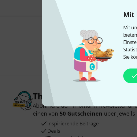
Mit 
Mit un
biete
Einste
Statis
Sie kö
Thomann Newsletter
Abonniere den Thomann Newsletter und
einen von
50 Gutscheinen
über jeweils
Inspirierende Beiträge
Deals