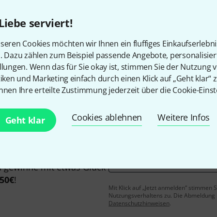
Liebe serviert!
seren Cookies möchten wir Ihnen ein fluffiges Einkaufserlebn
Gefällt Ihnen, was Sie sehen?
n. Dazu zählen zum Beispiel passende Angebote, personalisie
llungen. Wenn das für Sie okay ist, stimmen Sie der Nutzung 
tiken und Marketing einfach durch einen Klick auf „Geht klar“ z
Teilen
Hilfe & Feedback
nnen Ihre erteilte Zustimmung jederzeit über die Cookie-Einst
Cookies ablehnen
Weitere Infos
Geht klar
E-Mail-Adresse
*
 gewinne mit etwas Glück
50€
!
Mit Klick auf „Jetzt anmelden“ stimmen
Nutzungsverhaltens zu. Die Abmeldung is
Datenschutzhinweisen
.