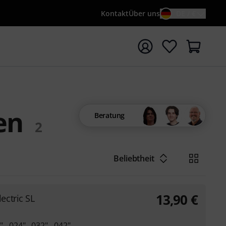
Kontakt
Über uns
DE / €
e mit Suchwort {searchTerm} starten
en
Beratung
2
Beliebtheit
13,90
€
ctric SL
, .024", .032", .042"