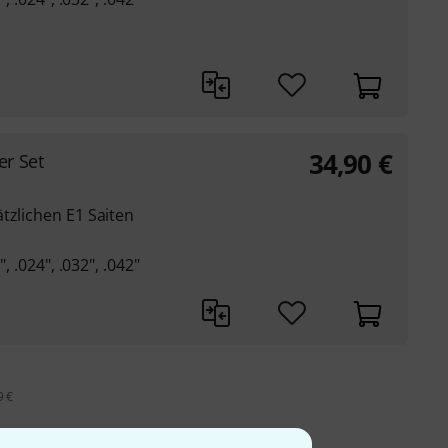
34,90
€
r Set
tzlichen E1 Saiten
, .024", .032", .042"
9 €