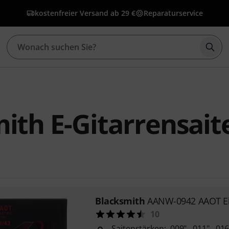
kostenfreier Versand ab 29 €
Reparaturservice
Such
ith E-Gitarrensait
Blacksmith
AANW-0942 AAOT Ele
10
Saitenstärken: .009", .011", .016"