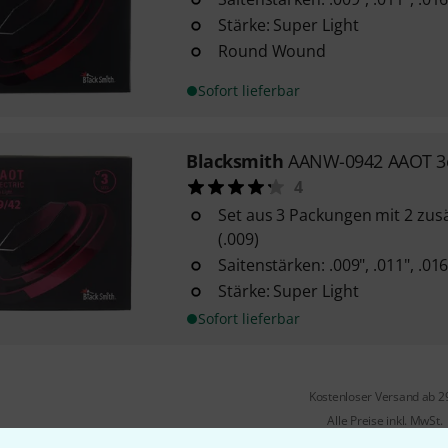
Stärke: Super Light
Round Wound
Sofort lieferbar
Blacksmith
AANW-0942 AAOT 3e
4
Set aus 3 Packungen mit 2 zusä
(.009)
Saitenstärken: .009", .011", .016"
Stärke: Super Light
Sofort lieferbar
Kostenloser Versand ab 2
Alle Preise inkl. MwSt.