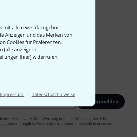
is mit allem was dazugehört
rte Anzeigen und das Merken von
von Cookies für Präferenzen,
u (
alle anzeigen
).
ellungen (
hier
) widerrufen.
·
Impressum
Datenschutzhinweise
Jetzt anmelden
 Sie dem Erhalt von E-Mail-Werbung und einer Messung des E-Mail-
t jederzeit möglich. Weitere Informationen finden Sie in unseren