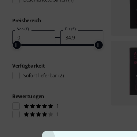
Preisbereich
Von (€)
Bis (€)
Verfügbarkeit
Sofort lieferbar
(2)
Bewertungen
1
1