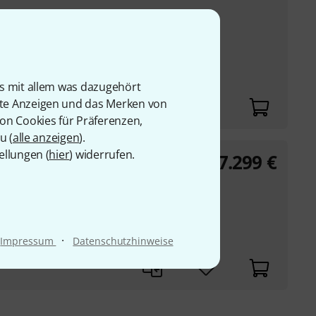
n RAID 0 aus vier
M.2-
000/10GBase-T
is mit allem was dazugehört
0BASE-T
rte Anzeigen und das Merken von
von Cookies für Präferenzen,
u (
alle anzeigen
).
ellungen (
hier
) widerrufen.
7.299
€
 Mini 16TB
n RAID 0 aus vier
M.2-
000/10GBase-T
·
Impressum
Datenschutzhinweise
0BASE-T