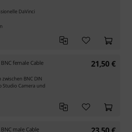
sionelle DaVinci
en
21,50
€
- BNC female Cable
n zwischen BNC DIN
ro Studio Camera und
23,50
€
- BNC male Cable