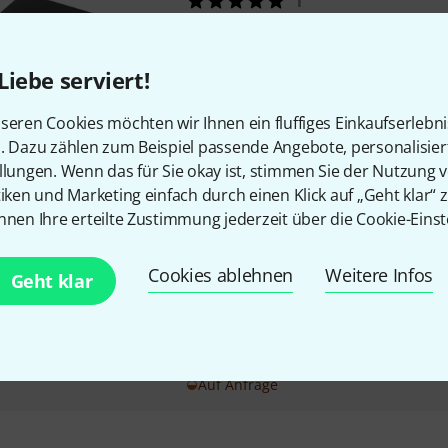
1
10G-Ethernet-Anschluss und ei
parallel betriebenen internen 
Liebe serviert!
Flashspeicherkarten sorgen ...
10G-Ethernet-Ports: 1x 100/1
seren Cookies möchten wir Ihnen ein fluffiges Einkaufserlebn
1G-Ethernet-Ports: 1x 100/100
n. Dazu zählen zum Beispiel passende Angebote, personalisie
Sofort lieferbar
llungen. Wenn das für Sie okay ist, stimmen Sie der Nutzung 
tiken und Marketing einfach durch einen Klick auf „Geht klar“ z
nnen Ihre erteilte Zustimmung jederzeit über die Cookie-Einst
Blackmagic Design
Cloud Store
10G-Ethernet-Anschluss und ei
Cookies ablehnen
Weitere Infos
Geht klar
parallel betriebenen internen 
Flashspeicherkarten sorgen ...
10G-Ethernet-Ports: 1x 100/1
1G-Ethernet-Ports: 1x 100/100
Auf Anfrage