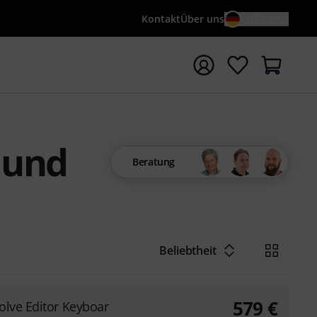
Kontakt
Über uns
DE / €
e mit Suchwort {searchTerm} starten
 und
Beratung
Beliebtheit
579
€
olve Editor Keyboar