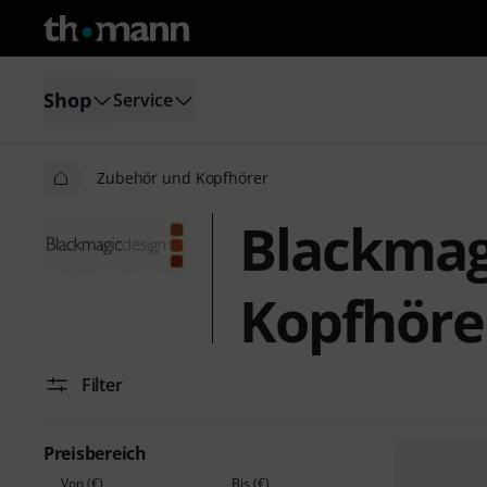
Shop
Service
Zubehör und Kopfhörer
Blackmag
Kopfhöre
Filter
Preisbereich
Von (€)
Bis (€)