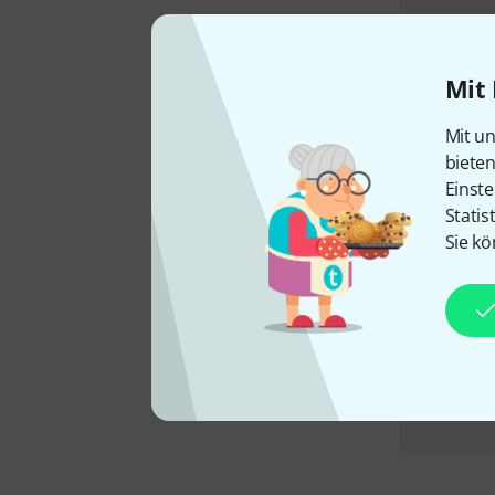
Mit 
Mit un
biete
Einste
Statis
Sie kö