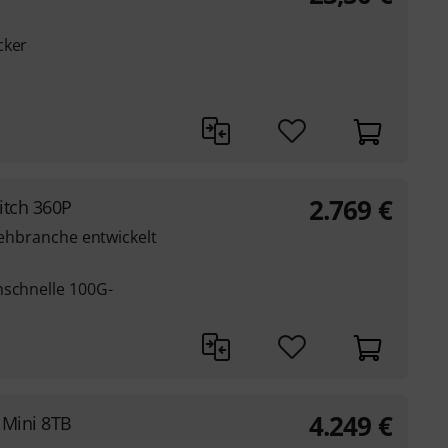
cker
2.769
€
itch 360P
nsehbranche entwickelt
hschnelle 100G-
4.249
€
 Mini 8TB