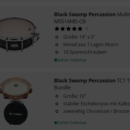
Black Swamp Percussion
Multi
MS514MD-CB
1
Größe: 14" x 5"
Kessel aus 7 Lagen Ahorn
10 Spannschrauben
Sofort lieferbar
Black Swamp Percussion
TC1 
Bundle
Größe: 10"
stabiler Eschekorpus mit Kalbsf
zweireihig Chromium / Bronze 
Sofort lieferbar