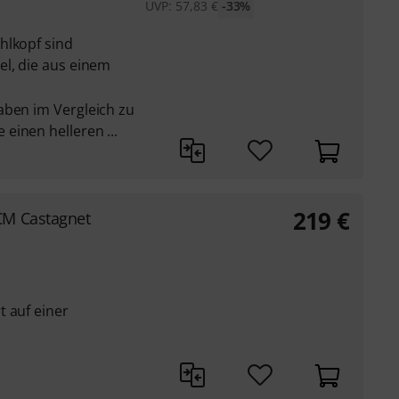
UVP:
57,83
€
-33%
hlkopf sind
el, die aus einem
aben im Vergleich zu
einen helleren ...
219
€
CM Castagnet
t auf einer