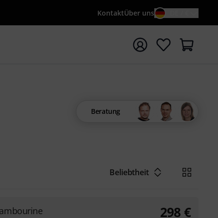
Kontakt
Über uns
DE / €
e mit Suchwort {searchTerm} starten
Beratung
Beliebtheit
298
€
Tambourine