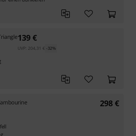
139
€
Triangle
UVP:
204,31
€
-32%
g
298
€
Tambourine
ell
ng