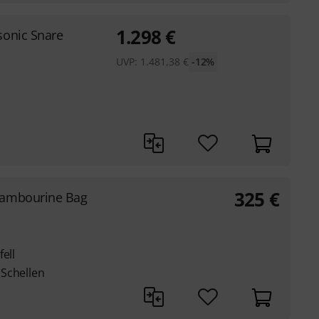
1.298
€
sonic Snare
UVP:
1.481,38
€
-12%
325
€
Tambourine Bag
ell
Schellen