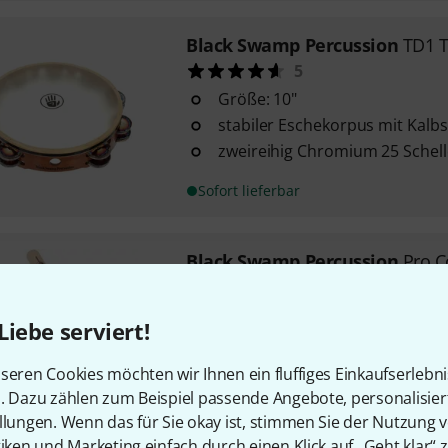
Black Swamp Percussion
TD1 
5
Größe: 10"
stabiler Eschekorpus mit Kalbsf
zweireihig Chromium 25 Schel
Sofort lieferbar
Black Swamp Percussion
Pro C
Gren.
5
Liebe serviert!
Größe: 7,30 cm
aus Grenadillo
seren Cookies möchten wir Ihnen ein fluffiges Einkaufserlebn
Federspannung einstellbar
n. Dazu zählen zum Beispiel passende Angebote, personalisie
Sofort lieferbar
llungen. Wenn das für Sie okay ist, stimmen Sie der Nutzung 
tiken und Marketing einfach durch einen Klick auf „Geht klar“ z