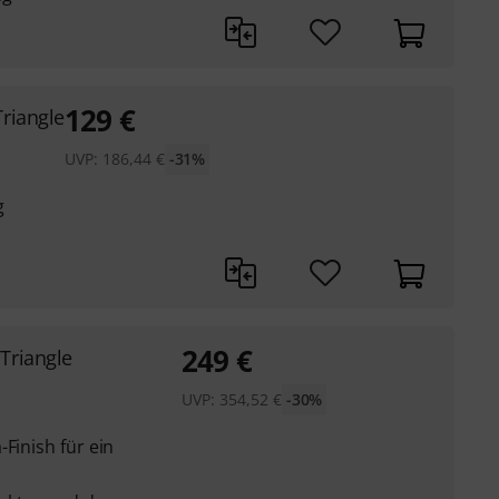
129
€
Triangle
UVP:
186,44
€
-31%
g
249
€
Triangle
UVP:
354,52
€
-30%
Finish für ein