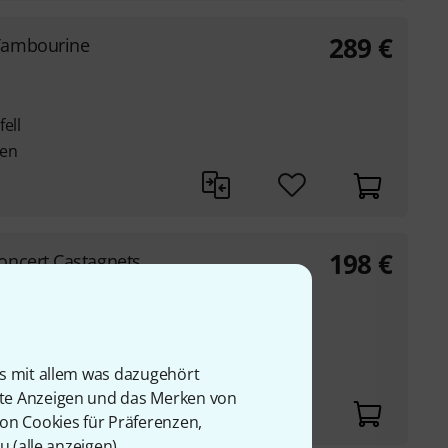
289
€
Tambourine
ell
len
198
€
oncert Castagnets
is mit allem was dazugehört
rte Anzeigen und das Merken von
von Cookies für Präferenzen,
u (
alle anzeigen
).