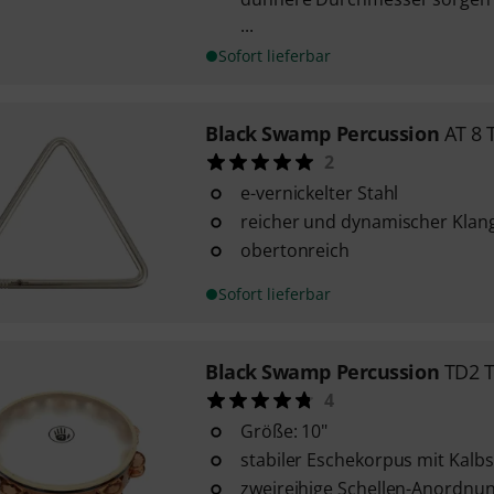
...
Sofort lieferbar
Black Swamp Percussion
AT 8 
2
e-vernickelter Stahl
reicher und dynamischer Klan
obertonreich
Sofort lieferbar
Black Swamp Percussion
TD2 
4
Größe: 10"
stabiler Eschekorpus mit Kalbsf
zweireihige Schellen-Anordnu