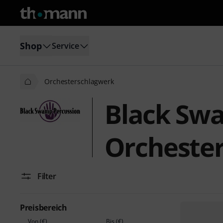
Shop
Service
Orchesterschlagwerk
Black Sw
Orcheste
Filter
Preisbereich
Von (€)
Bis (€)