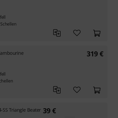
ell
Schellen
319
€
Tambourine
ell
chellen
39
€
-SS Triangle Beater