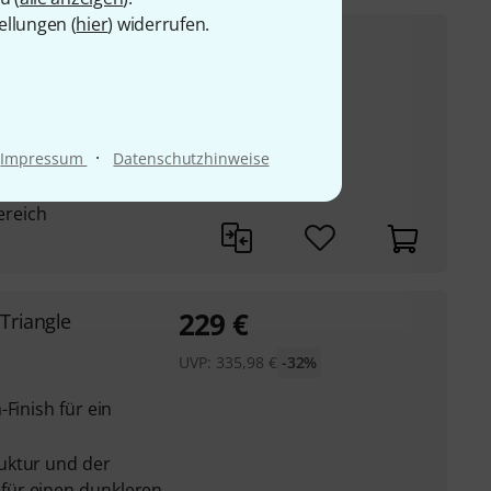
ellungen (
hier
) widerrufen.
98
€
 Wires
UVP:
135,09
€
-27%
 Kabel mit 6 Strängen
·
biniert
Impressum
Datenschutzhinweise
bild und reagiert
reich
229
€
Triangle
UVP:
335,98
€
-32%
Finish für ein
uktur und der
für einen dunkleren