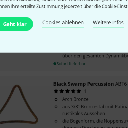
nnen Ihre erteilte Zustimmung jederzeit über die Cookie-Einst
Black Swamp Percussion
S14CS
16
Cookies ablehnen
Weitere Infos
Geht klar
für 14" kleine Trommel
12 Stränge blau beschichtetes
aus rostfreiem Stahlkabel kom
liefert ein ausgewogenes Klang
über den gesamten Dynamikbe
Sofort lieferbar
Black Swamp Percussion
ABT6 
1
Arch Bronze
aus 3/8"-Bronzestab mit Patina-
rustikales Aussehen
die Bogenform, die Noppenstr
dünnere Durchmesser sorgen 