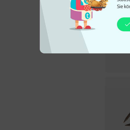
Sie kö