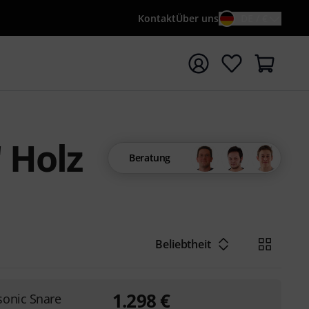
Kontakt
Über uns
DE / €
e mit Suchwort {searchTerm} starten
 Holz
Beratung
Beliebtheit
1.298
€
sonic Snare