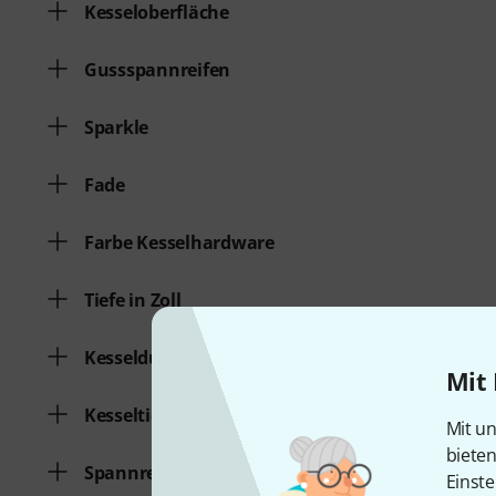
Kesseloberfläche
Gussspannreifen
Sparkle
Fade
Farbe Kesselhardware
Tiefe in Zoll
Kesseldurchmesser
Mit 
Kesseltiefe
Mit un
biete
Spannreifen
Einste