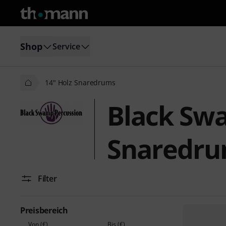
Shop
Service
14" Holz Snaredrums
Black Swa
Snaredr
Filter
Preisbereich
Von (€)
Bis (€)