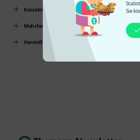
Statis
Kesselmaterial
Sie kö
Mehrfachabhebung
Hersteller