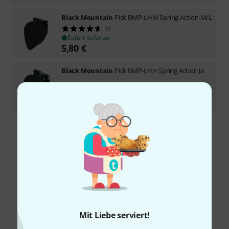
Black Mountain
Pick BMP-LHM Spring Action M/L
10
Sofort lieferbar
5,80
€
Black Mountain
Pick BMP-LHJ+ Spring Action Ja
Sofort lieferbar
5,90
€
Kostenloser Versand ab 29 €
Alle Preise inkl. MwSt.
Gefällt Ihnen, was Sie sehen?
Mit Liebe serviert!
Teilen
Hilfe & Feedback