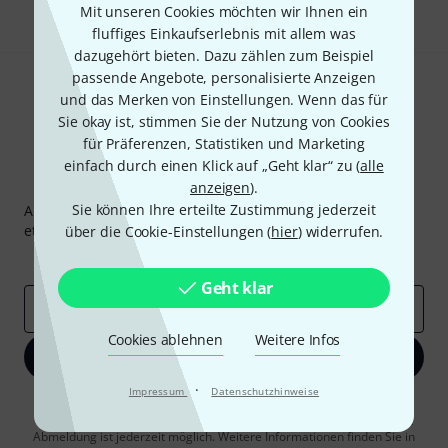
Mit unseren Cookies möchten wir Ihnen ein
fluffiges Einkaufserlebnis mit allem was
dazugehört bieten. Dazu zählen zum Beispiel
passende Angebote, personalisierte Anzeigen
und das Merken von Einstellungen. Wenn das für
Sie okay ist, stimmen Sie der Nutzung von Cookies
für Präferenzen, Statistiken und Marketing
einfach durch einen Klick auf „Geht klar“ zu (
alle
Thomann Newsletter
anzeigen
).
Sie können Ihre erteilte Zustimmung jederzeit
Abonniere den Thomann Newsletter und gewinne mit
etwas Glück einen von
50 Gutscheinen
über jeweils
50€
!
über die Cookie-Einstellungen (
hier
) widerrufen.
Inspirierende Beiträge
Deals
Thomann Insights
Geht klar
E-Mail-Adresse
*
Cookies ablehnen
Weitere Infos
Jetzt anmelden
·
Impressum
Datenschutzhinweise
Mit Klick auf „Jetzt anmelden“ stimmen Sie dem Erhalt von E-Mail-
Werbung und einer Messung des E-Mail-Nutzungsverhaltens zu. Die
Abmeldung ist jederzeit möglich. Weitere Informationen finden Sie in