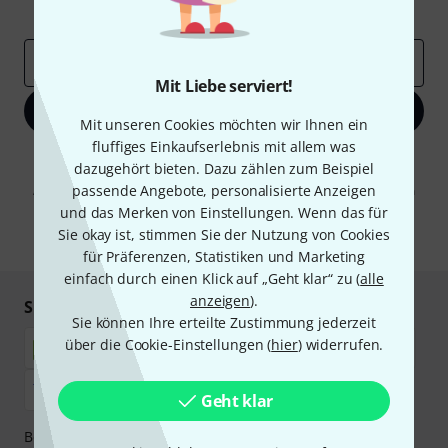
Inspirierende Beiträge
Deals
Thomann Insights
E-Mail-Adresse
*
Mit Liebe serviert!
Jetzt anmelden
Mit unseren Cookies möchten wir Ihnen ein
fluffiges Einkaufserlebnis mit allem was
Mit Klick auf „Jetzt anmelden“ stimmen Sie dem Erhalt von E-Mail-
dazugehört bieten. Dazu zählen zum Beispiel
Werbung und einer Messung des E-Mail-Nutzungsverhaltens zu. Die
passende Angebote, personalisierte Anzeigen
Abmeldung ist jederzeit möglich. Weitere Informationen finden Sie in
unseren
Datenschutzhinweisen
.
und das Merken von Einstellungen. Wenn das für
Sie okay ist, stimmen Sie der Nutzung von Cookies
* Pflichtfeld
für Präferenzen, Statistiken und Marketing
einfach durch einen Klick auf „Geht klar“ zu (
alle
anzeigen
).
Sicher einkaufen & bezahlen
Sie können Ihre erteilte Zustimmung jederzeit
über die Cookie-Einstellungen (
hier
) widerrufen.
Geht klar
Bezahlen Sie vertraulich und sicher per Nachnahme,