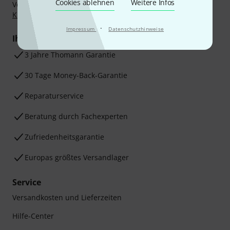
Cookies ablehnen
Weitere Infos
Vorkasse, PayPal, Amazon Pay,
Klarna Sofort bezahlen
,
Klarna Ratenzahlung
oder Kreditkarte.
·
Impressum
Datenschutzhinweise
Ihre Vorteile
3 Jahre Thomann Garantie
30 Tage Money-Back-Garantie
Reparaturservice
Beratung durch Fachexperten
Zufriedenheitsgarantie
Europas größtes Versandlager
Service
Versandkosten und Lieferzeiten
Hilfe-Center