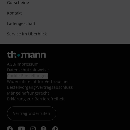
Gutscheine
Kontakt
Ladengeschäft
Service im Überblick
AGB
/
Impressum
Datenschutzhinweise
Cookie-Einstellungen
Widerrufsrecht für Verbraucher
Bestellvorgang/Vertragsabschluss
Mängelhaftungsrecht
Erklärung zur Barrierefreiheit
Vertrag widerrufen