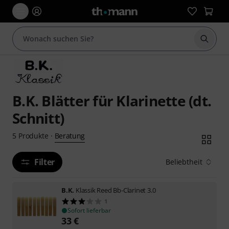
Suche 
B.K. Blätter für Klarinette (dt.
Schnitt)
Beratung
5
Produkte
·
Filter
Beliebtheit
B.K.
Klassik Reed Bb-Clarinet 3.0
1
Sofort lieferbar
33
€