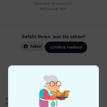
Kostenloser Versand ab 29 €
Alle Preise inkl. MwSt.
Gefällt Ihnen, was Sie sehen?
Teilen
Hilfe & Feedback
Thomann Newsletter
Abonniere den Thomann Newsletter und gewinne mit
etwas Glück einen von
50 Gutscheinen
über jeweils
50€
!