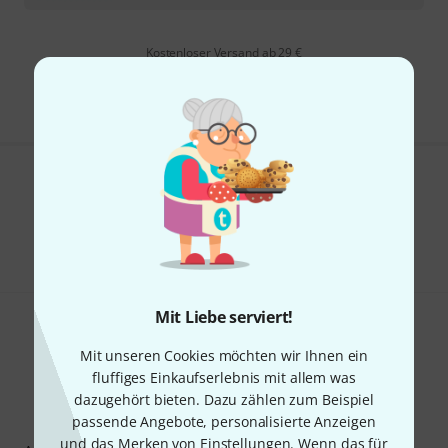
Kostenloser Versand ab 29 €
Alle Preise inkl. MwSt.
Gefällt Ihnen, was Sie sehen?
Teilen
Hilfe & Feedback
Mit Liebe serviert!
Mit unseren Cookies möchten wir Ihnen ein
fluffiges Einkaufserlebnis mit allem was
dazugehört bieten. Dazu zählen zum Beispiel
passende Angebote, personalisierte Anzeigen
Thomann Newsletter
und das Merken von Einstellungen. Wenn das für