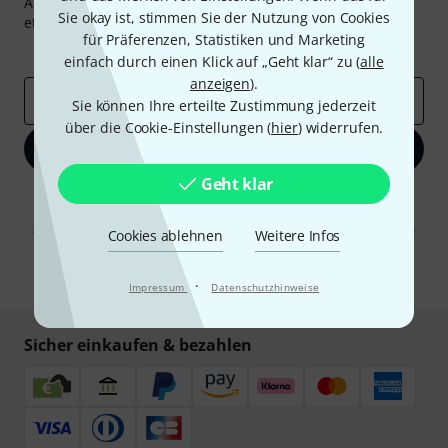
Abonniere den Thomann Newsletter und gewinne mit
Sie okay ist, stimmen Sie der Nutzung von Cookies
etwas Glück einen von
50 Gutscheinen
über jeweils
50€
!
für Präferenzen, Statistiken und Marketing
Inspirierende Beiträge
Deals
Thomann Insights
einfach durch einen Klick auf „Geht klar“ zu (
alle
anzeigen
).
E-Mail-Adresse
*
Sie können Ihre erteilte Zustimmung jederzeit
über die Cookie-Einstellungen (
hier
) widerrufen.
Jetzt anmelden
Geht klar
Mit Klick auf „Jetzt anmelden“ stimmen Sie dem Erhalt von E-Mail-
Werbung und einer Messung des E-Mail-Nutzungsverhaltens zu. Die
Abmeldung ist jederzeit möglich. Weitere Informationen finden Sie in
Cookies ablehnen
Weitere Infos
unseren
Datenschutzhinweisen
.
* Pflichtfeld
·
Impressum
Datenschutzhinweise
Sicher einkaufen & bezahlen