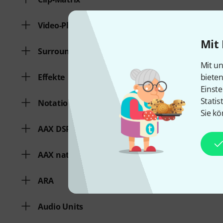
Video-Playback
Mit 
Surroundunterstützung
Mit un
biete
Effekte
Einste
Statis
Notation
Sie kö
AAX DSP
AAX native
ARA
Audio Units