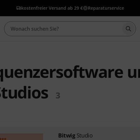
kostenfreier Versand ab 29 €
Reparaturservice
Such
quenzersoftware u
Studios
3
Bitwig
Studio