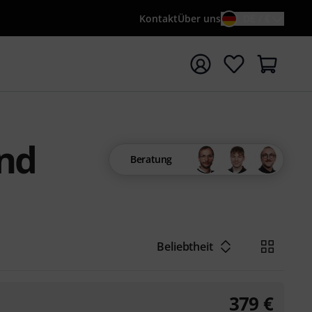
Kontakt
Über uns
DE / €
e mit Suchwort {searchTerm} starten
nd
Beratung
Beliebtheit
379
€