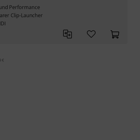
 und Performance
arer Clip-Launcher
IDI
9 €