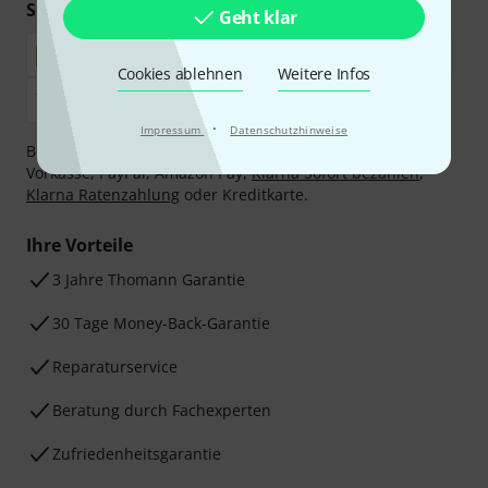
Sicher einkaufen & bezahlen
Geht klar
Cookies ablehnen
Weitere Infos
·
Impressum
Datenschutzhinweise
Bezahlen Sie vertraulich und sicher per Nachnahme,
Vorkasse, PayPal, Amazon Pay,
Klarna Sofort bezahlen
,
Klarna Ratenzahlung
oder Kreditkarte.
Ihre Vorteile
3 Jahre Thomann Garantie
30 Tage Money-Back-Garantie
Reparaturservice
Beratung durch Fachexperten
Zufriedenheitsgarantie