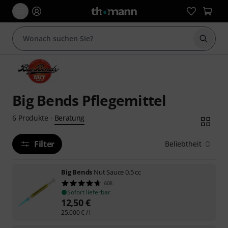
Suche 
Big Bends Pflegemittel
Beratung
6
Produkte
·
Filter
Beliebtheit
Big Bends
Nut Sauce 0.5 cc
608
Sofort lieferbar
12,50
€
25.000
€
/ l