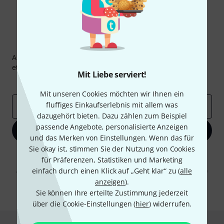
Thomann Newsletter
Abonniere den Thomann Newsletter und gewinne mit
etwas Glück einen von
50 Gutscheinen
über jeweils
50€
!
Mit Liebe serviert!
Inspirierende Beiträge
Deals
Thomann Insights
Mit unseren Cookies möchten wir Ihnen ein
fluffiges Einkaufserlebnis mit allem was
E-Mail-Adresse
*
dazugehört bieten. Dazu zählen zum Beispiel
passende Angebote, personalisierte Anzeigen
Jetzt anmelden
und das Merken von Einstellungen. Wenn das für
Sie okay ist, stimmen Sie der Nutzung von Cookies
Mit Klick auf „Jetzt anmelden“ stimmen Sie dem Erhalt von E-Mail-
für Präferenzen, Statistiken und Marketing
Werbung und einer Messung des E-Mail-Nutzungsverhaltens zu. Die
Abmeldung ist jederzeit möglich. Weitere Informationen finden Sie in
einfach durch einen Klick auf „Geht klar“ zu (
alle
unseren
Datenschutzhinweisen
.
anzeigen
).
Sie können Ihre erteilte Zustimmung jederzeit
* Pflichtfeld
über die Cookie-Einstellungen (
hier
) widerrufen.