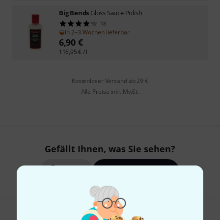
Big Bends
Gloss Sauce Polish
18
In 2–3 Wochen lieferbar
6,90
€
116,95
€
/ l
Kostenloser Versand ab 29 €
Alle Preise inkl. MwSt.
Gefällt Ihnen, was Sie sehen?
Teilen
Hilfe & Feedback