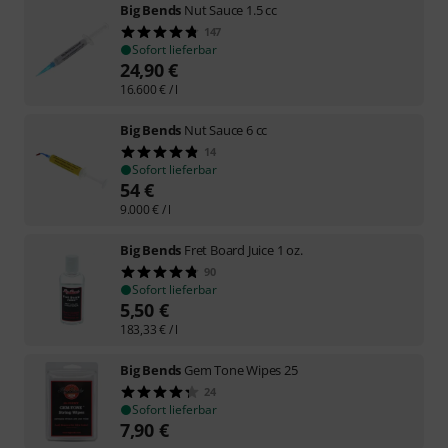
Big Bends
Nut Sauce 1.5 cc
147
Sofort lieferbar
24,90
€
16.600
€
/ l
Big Bends
Nut Sauce 6 cc
14
Sofort lieferbar
54
€
9.000
€
/ l
Big Bends
Fret Board Juice 1 oz.
90
Sofort lieferbar
5,50
€
183,33
€
/ l
Big Bends
Gem Tone Wipes 25
24
Sofort lieferbar
7,90
€