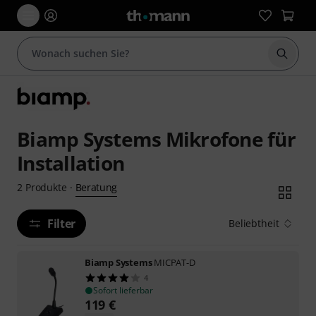
Suche 
Biamp Systems Mikrofone für
Installation
Beratung
2
Produkte
·
Filter
Beliebtheit
Biamp Systems
MICPAT-D
4
Sofort lieferbar
119
€