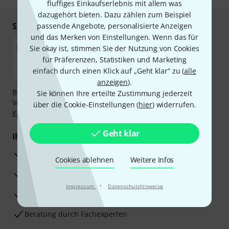
fluffiges Einkaufserlebnis mit allem was
dazugehört bieten. Dazu zählen zum Beispiel
Sicher einkaufen & bezahlen
passende Angebote, personalisierte Anzeigen
und das Merken von Einstellungen. Wenn das für
Sie okay ist, stimmen Sie der Nutzung von Cookies
für Präferenzen, Statistiken und Marketing
einfach durch einen Klick auf „Geht klar“ zu (
alle
anzeigen
).
Bezahlen Sie vertraulich und sicher per Nachnahme,
Sie können Ihre erteilte Zustimmung jederzeit
Vorkasse, PayPal, Amazon Pay,
Klarna Sofort bezahlen
,
über die Cookie-Einstellungen (
hier
) widerrufen.
Klarna Ratenzahlung
oder Kreditkarte.
Geht klar
Ihre Vorteile
3 Jahre Thomann Garantie
Cookies ablehnen
Weitere Infos
30 Tage Money-Back-Garantie
·
Impressum
Datenschutzhinweise
Reparaturservice
Beratung durch Fachexperten