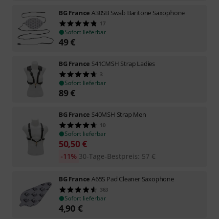
BG France
A30SB Swab Baritone Saxophone
17
Sofort lieferbar
49
€
BG France
S41CMSH Strap Ladies
3
Sofort lieferbar
89
€
BG France
S40MSH Strap Men
10
Sofort lieferbar
50,50
€
-11%
30-Tage-Bestpreis
:
57
€
BG France
A65S Pad Cleaner Saxophone
363
Sofort lieferbar
4,90
€