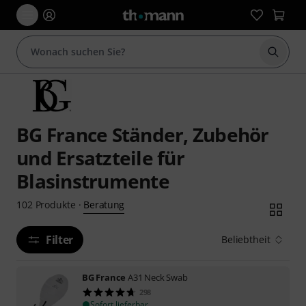
Suche 
BG France Ständer, Zubehör
und Ersatzteile für
Blasinstrumente
Beratung
102
Produkte
·
Filter
Beliebtheit
BG France
A31 Neck Swab
298
Sofort lieferbar