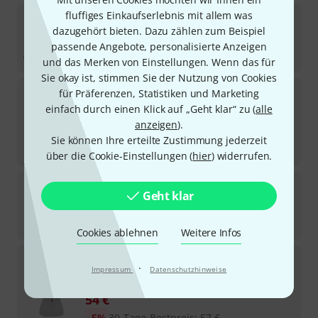
fluffiges Einkaufserlebnis mit allem was
BG France
S73YMSH Zen Yoke Strap XL
dazugehört bieten. Dazu zählen zum Beispiel
4
Sofort lieferbar
passende Angebote, personalisierte Anzeigen
125
€
und das Merken von Einstellungen. Wenn das für
Sie okay ist, stimmen Sie der Nutzung von Cookies
BG France
A39KXL Piccolo Swab
für Präferenzen, Statistiken und Marketing
2
einfach durch einen Klick auf „Geht klar“ zu (
alle
Sofort lieferbar
anzeigen
).
32
€
Sie können Ihre erteilte Zustimmung jederzeit
-8%
30-Tage-Bestpreis
:
34,90
€
über die Cookie-Einstellungen (
hier
) widerrufen.
BG France
A23 Thumb Rubber Large
Geht klar
74
Sofort lieferbar
3,20
€
Cookies ablehnen
Weitere Infos
BG France
S44MSH Strap Ladies XL
·
Impressum
Datenschutzhinweise
2
Sofort lieferbar
54
€
-5%
30-Tage-Bestpreis
:
57
€