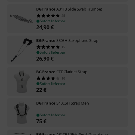
BG France
A31T3 Slide Swab Trumpet
25
Sofort lieferbar
24,90
€
BG France
S80SH Saxophone Strap
15
Sofort lieferbar
26,90
€
BG France
CFE Clarinet Strap
10
Sofort lieferbar
22
€
BG France
S40CSH Strap Men
Sofort lieferbar
75
€
BG France
A31TB1 Slide Swab Trombone