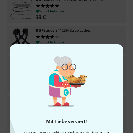
6
Sofort lieferbar
33
€
BG France
S41CSH Strap Ladies
8
Sofort lieferbar
75
€
BG France
A36 Swab Oboe
6
Sofort lieferbar
34
€
-8%
30-Tage-Bestpreis
:
37
€
BG France
A31T2 Valve Chamber Swab
7
Sofort lieferbar
27,40
€
Mit Liebe serviert!
-25%
UVP:
36,30
€
Mit unseren Cookies möchten wir Ihnen ein