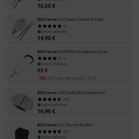
16,50
€
BG France
A32 Swab Clarinet & Flute
85
Sofort lieferbar
14,90
€
BG France
S20YMSH Saxophone Strap
6
Sofort lieferbar
89
€
-9%
30-Tage-Bestpreis
:
98
€
BG France
A30 Swab Alto Saxophone
144
Sofort lieferbar
16,90
€
BG France
A21 Thumb Rubber
296
Sofort lieferbar