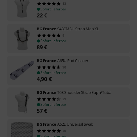
13
Sofort lieferbar
22
€
BG France
S43CMSH Strap Men XL
9
Sofort lieferbar
89
€
BG France
A65U Pad Cleaner
90
Sofort lieferbar
4,90
€
BG France
T03 Shoulder Strap Euph/Tuba
29
Sofort lieferbar
57
€
BG France
A62L Universal Swab
70
Sofort lieferbar