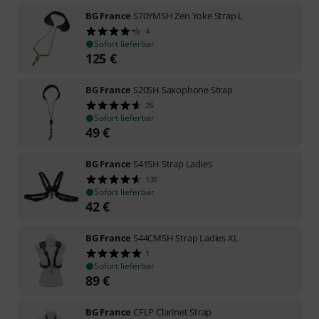
BG France
S70YMSH Zen Yoke Strap L
4
Sofort lieferbar
125
€
BG France
S20SH Saxophone Strap
26
Sofort lieferbar
49
€
BG France
S41SH Strap Ladies
130
Sofort lieferbar
42
€
BG France
S44CMSH Strap Ladies XL
1
Sofort lieferbar
89
€
BG France
CFLP Clarinet Strap