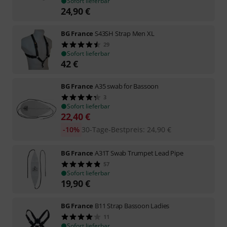
Sofort lieferbar
24,90
€
BG France
S43SH Strap Men XL
29
Sofort lieferbar
42
€
BG France
A35 swab for Bassoon
3
Sofort lieferbar
22,40
€
-10%
30-Tage-Bestpreis
:
24,90
€
BG France
A31T Swab Trumpet Lead Pipe
57
Sofort lieferbar
19,90
€
BG France
B11 Strap Bassoon Ladies
11
Sofort lieferbar