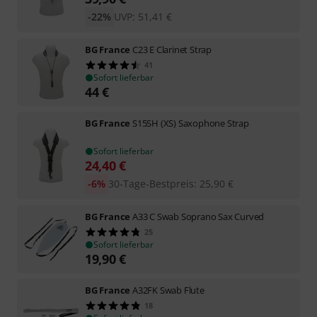
-22%
UVP:
51,41
€
BG France
C23 E Clarinet Strap
41
Sofort lieferbar
44
€
BG France
S15SH (XS) Saxophone Strap
Sofort lieferbar
24,40
€
-6%
30-Tage-Bestpreis
:
25,90
€
BG France
A33 C Swab Soprano Sax Curved
25
Sofort lieferbar
19,90
€
BG France
A32FK Swab Flute
18