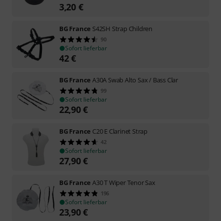
3,20
€
BG France
S42SH Strap Children
90
Sofort lieferbar
42
€
BG France
A30A Swab Alto Sax / Bass Clar
99
Sofort lieferbar
22,90
€
BG France
C20 E Clarinet Strap
42
Sofort lieferbar
27,90
€
BG France
A30 T Wiper Tenor Sax
196
Sofort lieferbar
23,90
€