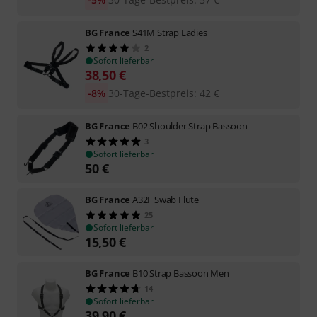
BG France
S41M Strap Ladies
2
Sofort lieferbar
38,50
€
-8%
30-Tage-Bestpreis
:
42
€
BG France
B02 Shoulder Strap Bassoon
3
Sofort lieferbar
50
€
BG France
A32F Swab Flute
25
Sofort lieferbar
15,50
€
BG France
B10 Strap Bassoon Men
14
Sofort lieferbar
39,90
€