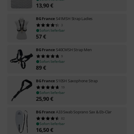
13,90
€
BG France
S41MSH Strap Ladies
3
Sofort lieferbar
57
€
BG France
S40CMSH Strap Men
9
Sofort lieferbar
89
€
BG France
S10SH Saxophone Strap
19
Sofort lieferbar
25,90
€
BG France
A33 Swab Soprano Sax & Eb-Clar
82
Sofort lieferbar
16,50
€