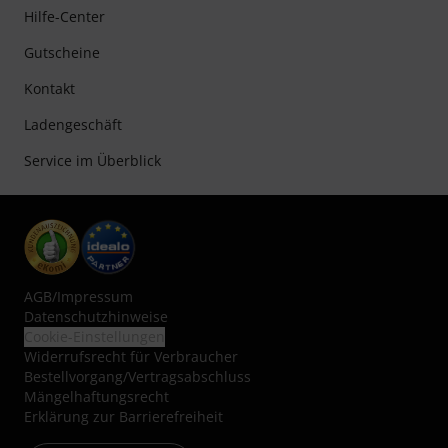
Hilfe-Center
Gutscheine
Kontakt
Ladengeschäft
Service im Überblick
AGB
/
Impressum
Datenschutzhinweise
Cookie-Einstellungen
Widerrufsrecht für Verbraucher
Bestellvorgang/Vertragsabschluss
Mängelhaftungsrecht
Erklärung zur Barrierefreiheit