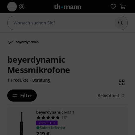
Suche 
beyerdynamic
Messmikrofone
Beratung
1
Produkte
·
Filter
Beliebtheit
beyerdynamic
MM 1
117
TOP-SELLER
Sofort lieferbar
219
€