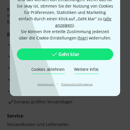
Sie okay ist, stimmen Sie der Nutzung von Cookies
Bezahlen Sie vertraulich und sicher per Nachnahme,
für Präferenzen, Statistiken und Marketing
Vorkasse, PayPal, Amazon Pay,
Klarna Sofort bezahlen
,
einfach durch einen Klick auf „Geht klar“ zu (
alle
Klarna Ratenzahlung
oder Kreditkarte.
anzeigen
).
Sie können Ihre erteilte Zustimmung jederzeit
Ihre Vorteile
über die Cookie-Einstellungen (
hier
) widerrufen.
3 Jahre Thomann Garantie
Geht klar
30 Tage Money-Back-Garantie
Reparaturservice
Cookies ablehnen
Weitere Infos
Beratung durch Fachexperten
·
Impressum
Datenschutzhinweise
Zufriedenheitsgarantie
Europas größtes Versandlager
Service
Versandkosten und Lieferzeiten