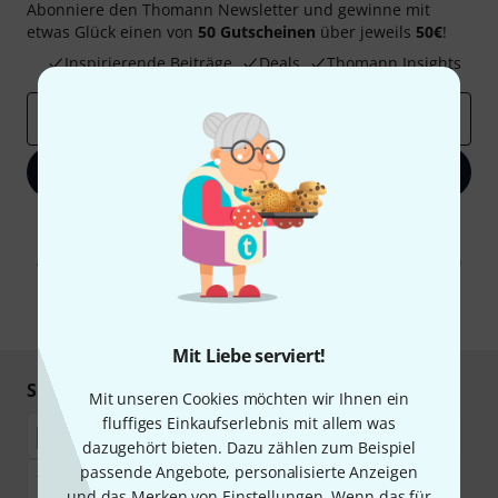
Abonniere den Thomann Newsletter und gewinne mit
etwas Glück einen von
50 Gutscheinen
über jeweils
50€
!
Inspirierende Beiträge
Deals
Thomann Insights
E-Mail-Adresse
*
Jetzt anmelden
Mit Klick auf „Jetzt anmelden“ stimmen Sie dem Erhalt von E-Mail-
Werbung und einer Messung des E-Mail-Nutzungsverhaltens zu. Die
Abmeldung ist jederzeit möglich. Weitere Informationen finden Sie in
unseren
Datenschutzhinweisen
.
* Pflichtfeld
Mit Liebe serviert!
Sicher einkaufen & bezahlen
Mit unseren Cookies möchten wir Ihnen ein
fluffiges Einkaufserlebnis mit allem was
dazugehört bieten. Dazu zählen zum Beispiel
passende Angebote, personalisierte Anzeigen
und das Merken von Einstellungen. Wenn das für